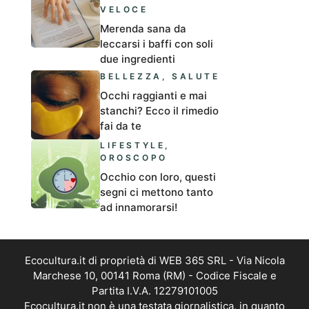
VELOCE
Merenda sana da
leccarsi i baffi con soli
due ingredienti
BELLEZZA
,
SALUTE
Occhi raggianti e mai
stanchi? Ecco il rimedio
fai da te
LIFESTYLE
,
OROSCOPO
Occhio con loro, questi
segni ci mettono tanto
ad innamorarsi!
Ecocultura.it di proprietà di WEB 365 SRL - Via Nicola
Marchese 10, 00141 Roma (RM) - Codice Fiscale e
Partita I.V.A. 12279101005
Ecocultura.it non è una testata giornalistica, in quanto