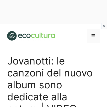
Vai
al
MENU
contenuto
Jovanotti: le
canzoni del nuovo
album sono
dedicate alla