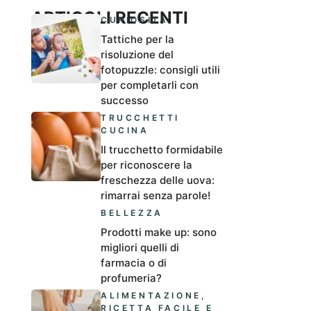
ARTICOLI RECENTI
CURIOSITÀ
Tattiche per la
risoluzione del
fotopuzzle: consigli utili
per completarli con
successo
TRUCCHETTI
CUCINA
Il trucchetto formidabile
per riconoscere la
freschezza delle uova:
rimarrai senza parole!
BELLEZZA
Prodotti make up: sono
migliori quelli di
farmacia o di
profumeria?
ALIMENTAZIONE
,
RICETTA FACILE E