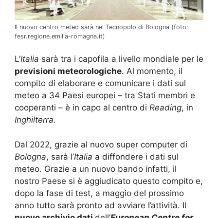
Il nuovo centro meteo sarà nel Tecnopolo di Bologna (foto:
fesr.regione.emilia-romagna.it)
L’
Italia
sarà tra i capofila a livello mondiale per le
previsioni meteorologiche
. Al momento, il
compito di elaborare e comunicare i dati sul
meteo a 34 Paesi europei – tra Stati membri e
cooperanti – è in capo al centro di
Reading
, in
Inghilterra
.
Dal 2022, grazie al nuovo super computer di
Bologna
, sarà l’
Italia
a diffondere i dati sul
meteo. Grazie a un nuovo bando infatti, il
nostro Paese si è aggiudicato questo compito e,
dopo la fase di test, a maggio del prossimo
anno tutto sarà pronto ad avviare l’attività. Il
nuovo archivio dati
dell’
European Centre for