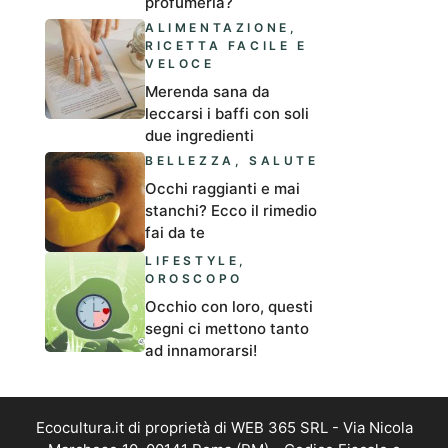
profumeria?
ALIMENTAZIONE
,
RICETTA FACILE E
VELOCE
Merenda sana da
leccarsi i baffi con soli
due ingredienti
BELLEZZA
,
SALUTE
Occhi raggianti e mai
stanchi? Ecco il rimedio
fai da te
LIFESTYLE
,
OROSCOPO
Occhio con loro, questi
segni ci mettono tanto
ad innamorarsi!
Ecocultura.it di proprietà di WEB 365 SRL - Via Nicola