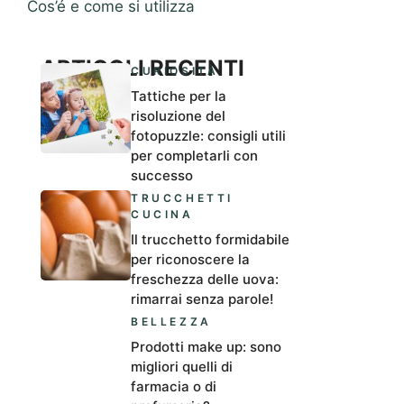
Cos’é e come si utilizza
ARTICOLI RECENTI
CURIOSITÀ
Tattiche per la
risoluzione del
fotopuzzle: consigli utili
per completarli con
successo
TRUCCHETTI
CUCINA
Il trucchetto formidabile
per riconoscere la
freschezza delle uova:
rimarrai senza parole!
BELLEZZA
Prodotti make up: sono
migliori quelli di
farmacia o di