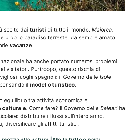
ù scelte dai
turisti
di tutto il mondo.
Maiorca,
e proprio paradiso terreste, da sempre amato
prie
vacanze
.
nternazionale ha anche portato numerosi problemi
ei visitatori. Purtroppo, questo rischia di
igliosi luoghi spagnoli: il Governo delle
Isole
ipensando il
modello turistico
.
ato equilibrio tra attività economica e
 culturale
. Come fare? Il Governo delle
Baleari
ha
colare: distribuire i flussi sull’intero anno,
diversificare gli affitti turistici.
n mezzo alla natura | Molla tutto e parti