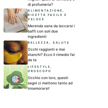
di profumeria?
ALIMENTAZIONE
,
RICETTA FACILE E
VELOCE
Merenda sana da leccarsi i
baffi con soli due
ingredienti
BELLEZZA
,
SALUTE
Occhi raggianti e mai
stanchi? Ecco il rimedio fai
da te
LIFESTYLE
,
OROSCOPO
Occhio con loro, questi
segni ci mettono tanto ad
innamorarsi!