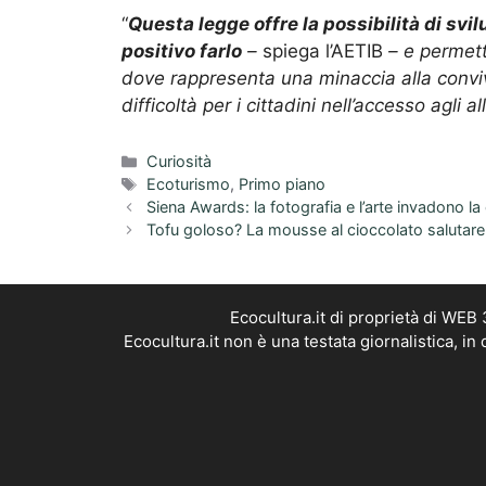
“
Questa legge offre la possibilità di svil
positivo farlo
–
spiega l’AETIB
– e permette
dove rappresenta una minaccia alla convive
difficoltà per i cittadini nell’accesso agli al
Categorie
Curiosità
Tag
Ecoturismo
,
Primo piano
Siena Awards: la fotografia e l’arte invadono la 
Tofu goloso? La mousse al cioccolato salutare, 
Ecocultura.it di proprietà di WEB
Ecocultura.it non è una testata giornalistica, i