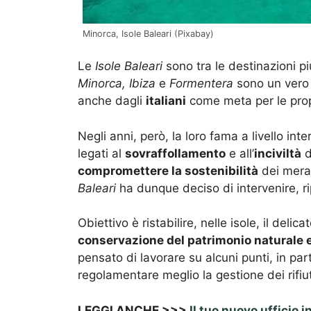
Minorca, Isole Baleari (Pixabay)
Le
Isole Baleari
sono tra le destinazioni pi
Minorca, Ibiza
e
Formentera
sono un vero 
anche dagli
italiani
come meta per le pro
Negli anni, però, la loro fama a livello i
legati al
sovraffollamento
e all’
inciviltà
d
compromettere la sostenibilità
dei merav
Baleari
ha dunque deciso di intervenire, r
Obiettivo è ristabilire, nelle isole, il delic
conservazione del patrimonio naturale e
pensato di lavorare su alcuni punti, in parti
regolamentare meglio la gestione dei rifiuti, 
LEGGI ANCHE >>>
Il tuo nuovo ufficio i