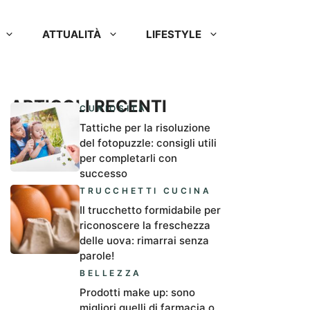
ATTUALITÀ
LIFESTYLE
ARTICOLI RECENTI
CURIOSITÀ
Tattiche per la risoluzione
del fotopuzzle: consigli utili
per completarli con
successo
TRUCCHETTI CUCINA
Il trucchetto formidabile per
riconoscere la freschezza
delle uova: rimarrai senza
parole!
BELLEZZA
Prodotti make up: sono
migliori quelli di farmacia o