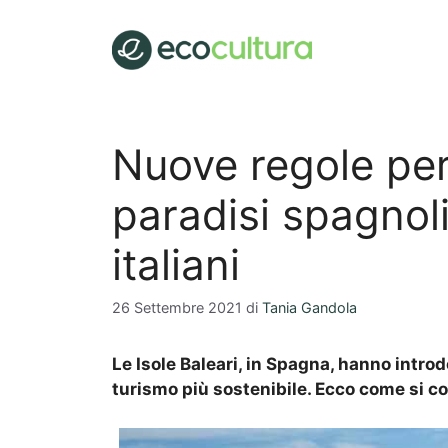
Vai
al
contenuto
Nuove regole per
paradisi spagnoli 
italiani
26 Settembre 2021
di
Tania Gandola
Le Isole Baleari, in Spagna, hanno intr
turismo più sostenibile. Ecco come si co