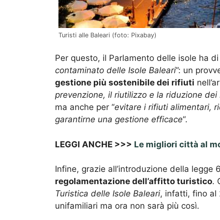
Turisti alle Baleari (foto: Pixabay)
Per questo, il Parlamento delle isole ha di
contaminato delle Isole Baleari
”: un prov
gestione più sostenibile dei rifiuti
nell’a
prevenzione, il riutilizzo e la riduzione dei 
ma anche per “
evitare i rifiuti alimentari,
garantirne una gestione efficace
“.
LEGGI ANCHE >>>
Le migliori città al 
Infine, grazie all’introduzione della legge 
regolamentazione dell’affitto turistico
. 
Turistica delle Isole Baleari
, infatti, fino a
unifamiliari ma ora non sarà più così.