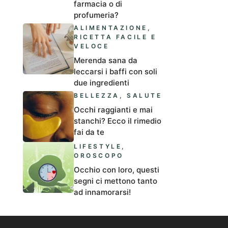
farmacia o di
profumeria?
ALIMENTAZIONE
,
RICETTA FACILE E
VELOCE
Merenda sana da
leccarsi i baffi con soli
due ingredienti
BELLEZZA
,
SALUTE
Occhi raggianti e mai
stanchi? Ecco il rimedio
fai da te
LIFESTYLE
,
OROSCOPO
Occhio con loro, questi
segni ci mettono tanto
ad innamorarsi!