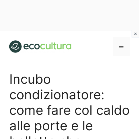
Vai
al
MENU
contenuto
Incubo
condizionatore:
come fare col caldo
alle porte e le