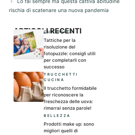
Lo fai sempre ma questa cattiva abitudine
rischia di scatenare una nuova pandemia
ARTICOLI RECENTI
CURIOSITÀ
Tattiche per la
risoluzione del
fotopuzzle: consigli utili
per completarli con
successo
TRUCCHETTI
CUCINA
Il trucchetto formidabile
per riconoscere la
freschezza delle uova:
rimarrai senza parole!
BELLEZZA
Prodotti make up: sono
migliori quelli di