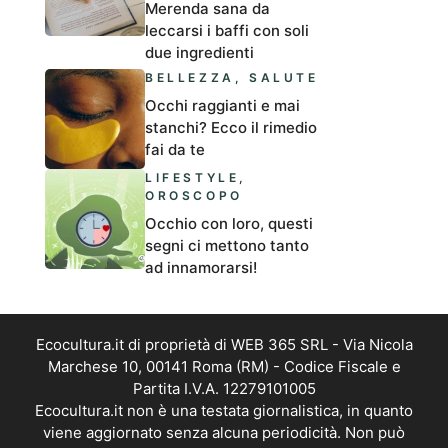
Merenda sana da
leccarsi i baffi con soli
due ingredienti
BELLEZZA
,
SALUTE
Occhi raggianti e mai
stanchi? Ecco il rimedio
fai da te
LIFESTYLE
,
OROSCOPO
Occhio con loro, questi
segni ci mettono tanto
ad innamorarsi!
Ecocultura.it di proprietà di WEB 365 SRL - Via Nicola
Marchese 10, 00141 Roma (RM) - Codice Fiscale e
Partita I.V.A. 12279101005
Ecocultura.it non è una testata giornalistica, in quanto
viene aggiornato senza alcuna periodicità. Non può