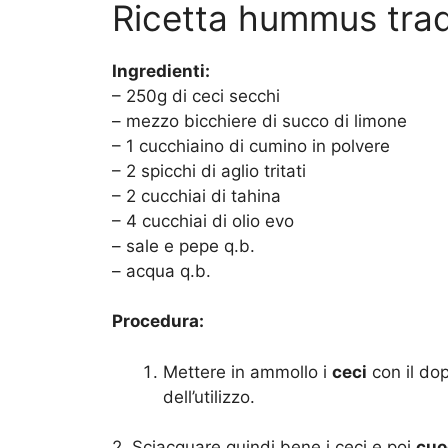
Ricetta hummus trad
Ingredienti:
– 250g di ceci secchi
– mezzo bicchiere di succo di limone
– 1 cucchiaino di cumino in polvere
– 2 spicchi di aglio tritati
– 2 cucchiai di tahina
– 4 cucchiai di olio evo
– sale e pepe q.b.
– acqua q.b.
Procedura:
Mettere in ammollo i
ceci
con il do
dell’utilizzo.
2. Sciacquare quindi bene i ceci e poi
cuo