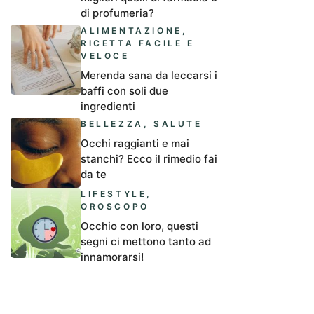
di profumeria?
ALIMENTAZIONE
,
RICETTA FACILE E
VELOCE
Merenda sana da leccarsi i
baffi con soli due
ingredienti
BELLEZZA
,
SALUTE
Occhi raggianti e mai
stanchi? Ecco il rimedio fai
da te
LIFESTYLE
,
OROSCOPO
Occhio con loro, questi
segni ci mettono tanto ad
innamorarsi!