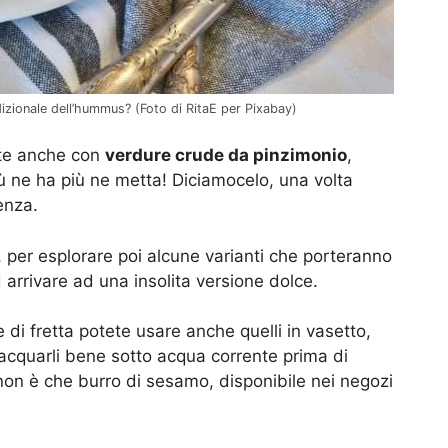
adizionale dell’hummus? (Foto di RitaE per Pixabay)
nte anche con
verdure crude da pinzimonio
,
più ne ha più ne metta! Diciamocelo, una volta
enza.
, per esplorare poi alcune varianti che porteranno
 arrivare ad una insolita versione dolce.
di fretta potete usare anche quelli in vasetto,
iacquarli bene sotto acqua corrente prima di
 non è che burro di sesamo, disponibile nei negozi