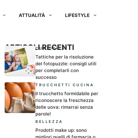
ATTUALITÀ
LIFESTYLE
ARTICOLI RECENTI
CURIOSITÀ
Tattiche per la risoluzione
del fotopuzzle: consigli utili
per completarli con
successo
TRUCCHETTI CUCINA
Il trucchetto formidabile per
riconoscere la freschezza
delle uova: rimarrai senza
parole!
BELLEZZA
Prodotti make up: sono
migliori quelli di farmacia o