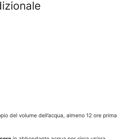
izionale
ppio del volume dell’acqua, almeno 12 ore prima
cere
in abbondante acqua per circa un’ora.