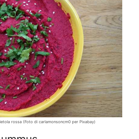
ietola rossa (Foto di carlamonsoncm0 per Pixabay)