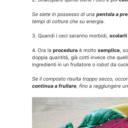
Se siete in possesso di una
pentola a pr
tempi di cotture che su energia.
3. Quandi i ceci saranno morbidi,
scolarli
4. Ora la
procedura
è molto
semplice
, s
doppia quantità, già cotti invece che quell
ingredienti in un frullatore o r
obot
da cuci
Se il composto risulta troppo secco, occo
continua a frullare
, fino a raggiungere 