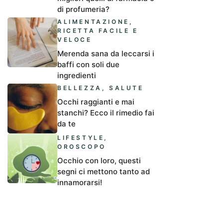
di profumeria?
ALIMENTAZIONE
,
RICETTA FACILE E
VELOCE
Merenda sana da leccarsi i
baffi con soli due
ingredienti
BELLEZZA
,
SALUTE
Occhi raggianti e mai
stanchi? Ecco il rimedio fai
da te
LIFESTYLE
,
OROSCOPO
Occhio con loro, questi
segni ci mettono tanto ad
innamorarsi!