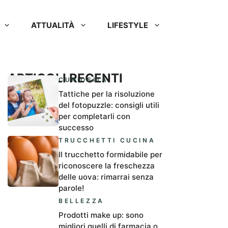
ATTUALITÀ
LIFESTYLE
ARTICOLI RECENTI
CURIOSITÀ
Tattiche per la risoluzione
del fotopuzzle: consigli utili
per completarli con
successo
TRUCCHETTI CUCINA
Il trucchetto formidabile per
riconoscere la freschezza
delle uova: rimarrai senza
parole!
BELLEZZA
Prodotti make up: sono
migliori quelli di farmacia o