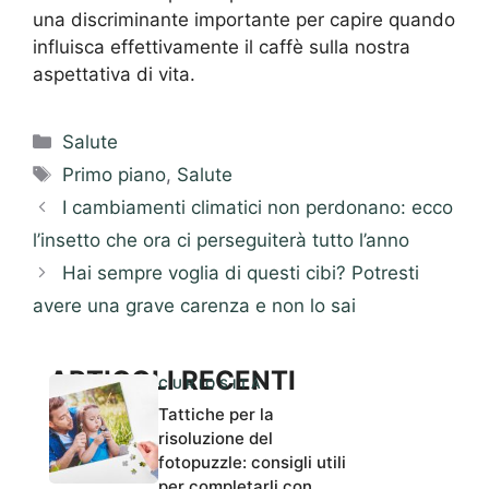
una discriminante importante per capire quando
influisca effettivamente il caffè sulla nostra
aspettativa di vita.
Categorie
Salute
Tag
Primo piano
,
Salute
I cambiamenti climatici non perdonano: ecco
l’insetto che ora ci perseguiterà tutto l’anno
Hai sempre voglia di questi cibi? Potresti
avere una grave carenza e non lo sai
ARTICOLI RECENTI
CURIOSITÀ
Tattiche per la
risoluzione del
fotopuzzle: consigli utili
per completarli con