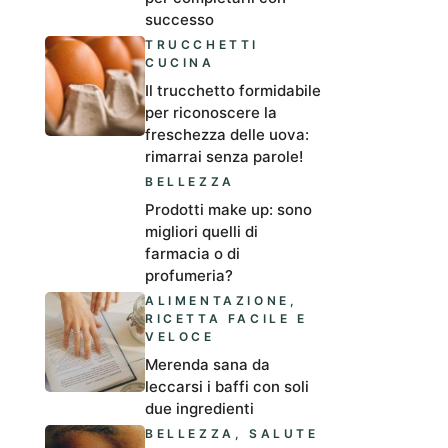
successo
TRUCCHETTI
CUCINA
Il trucchetto formidabile
per riconoscere la
freschezza delle uova:
rimarrai senza parole!
BELLEZZA
Prodotti make up: sono
migliori quelli di
farmacia o di
profumeria?
ALIMENTAZIONE
,
RICETTA FACILE E
VELOCE
Merenda sana da
leccarsi i baffi con soli
due ingredienti
BELLEZZA
,
SALUTE