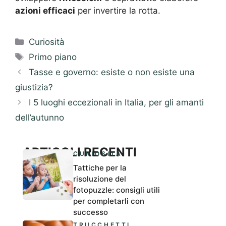
azioni efficaci
per invertire la rotta.
Categorie
Curiosità
Tag
Primo piano
Tasse e governo: esiste o non esiste una
giustizia?
I 5 luoghi eccezionali in Italia, per gli amanti
dell’autunno
ARTICOLI RECENTI
CURIOSITÀ
Tattiche per la
risoluzione del
fotopuzzle: consigli utili
per completarli con
successo
TRUCCHETTI