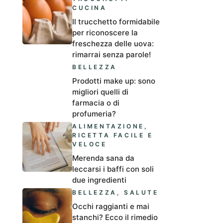
CUCINA
Il trucchetto formidabile
per riconoscere la
freschezza delle uova:
rimarrai senza parole!
BELLEZZA
Prodotti make up: sono
migliori quelli di
farmacia o di
profumeria?
ALIMENTAZIONE
,
RICETTA FACILE E
VELOCE
Merenda sana da
leccarsi i baffi con soli
due ingredienti
BELLEZZA
,
SALUTE
Occhi raggianti e mai
stanchi? Ecco il rimedio