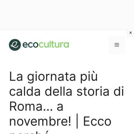
Vai
al
MENU
contenuto
La giornata più
calda della storia di
Roma… a
novembre! | Ecco