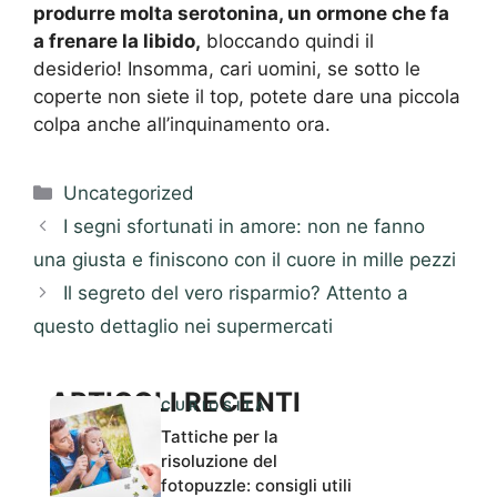
produrre molta serotonina, un ormone che fa
a frenare la libido,
bloccando quindi il
desiderio! Insomma, cari uomini, se sotto le
coperte non siete il top, potete dare una piccola
colpa anche all’inquinamento ora.
Categorie
Uncategorized
I segni sfortunati in amore: non ne fanno
una giusta e finiscono con il cuore in mille pezzi
Il segreto del vero risparmio? Attento a
questo dettaglio nei supermercati
ARTICOLI RECENTI
CURIOSITÀ
Tattiche per la
risoluzione del
fotopuzzle: consigli utili