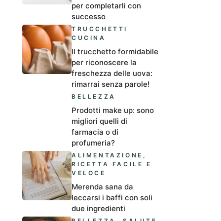
per completarli con
successo
TRUCCHETTI
CUCINA
Il trucchetto formidabile
per riconoscere la
freschezza delle uova:
rimarrai senza parole!
BELLEZZA
Prodotti make up: sono
migliori quelli di
farmacia o di
profumeria?
ALIMENTAZIONE
,
RICETTA FACILE E
VELOCE
Merenda sana da
leccarsi i baffi con soli
due ingredienti
BELLEZZA
,
SALUTE