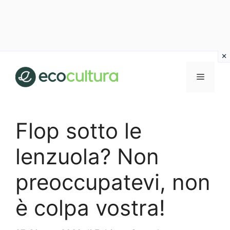
Vai
al
MENU
contenuto
Flop sotto le
lenzuola? Non
preoccupatevi, non
è colpa vostra!