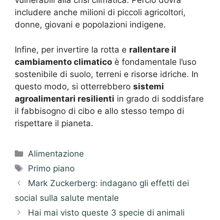
vulnerabili alla crisi climatica. Perciò dovrà
includere anche milioni di piccoli agricoltori,
donne, giovani e popolazioni indigene.
Infine, per invertire la rotta e
rallentare il
cambiamento climatico
è fondamentale l’uso
sostenibile di suolo, terreni e risorse idriche. In
questo modo, si otterrebbero
sistemi
agroalimentari resilienti
in grado di soddisfare
il fabbisogno di cibo e allo stesso tempo di
rispettare il pianeta.
Categorie
Alimentazione
Tag
Primo piano
Mark Zuckerberg: indagano gli effetti dei
social sulla salute mentale
Hai mai visto queste 3 specie di animali