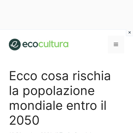
Vai
al
MENU
contenuto
Ecco cosa rischia
la popolazione
mondiale entro il
2050