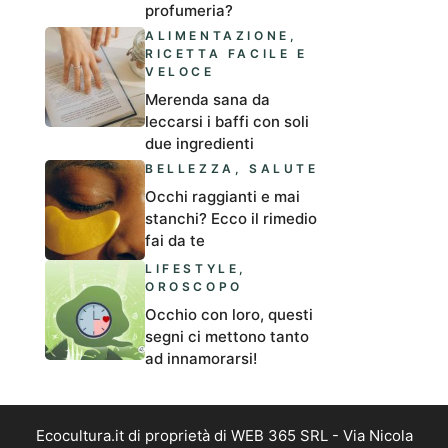
profumeria?
ALIMENTAZIONE
,
RICETTA FACILE E
VELOCE
Merenda sana da
leccarsi i baffi con soli
due ingredienti
BELLEZZA
,
SALUTE
Occhi raggianti e mai
stanchi? Ecco il rimedio
fai da te
LIFESTYLE
,
OROSCOPO
Occhio con loro, questi
segni ci mettono tanto
ad innamorarsi!
Ecocultura.it di proprietà di WEB 365 SRL - Via Nicola