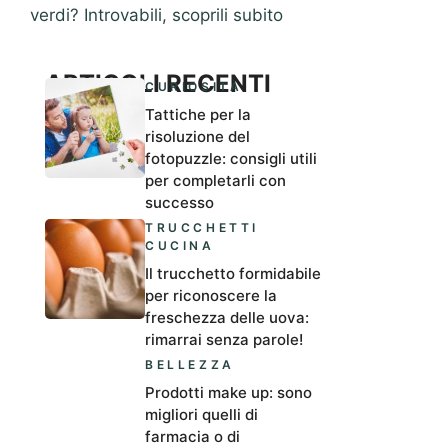
verdi? Introvabili, scoprili subito
ARTICOLI RECENTI
CURIOSITÀ
Tattiche per la
risoluzione del
fotopuzzle: consigli utili
per completarli con
successo
TRUCCHETTI
CUCINA
Il trucchetto formidabile
per riconoscere la
freschezza delle uova:
rimarrai senza parole!
BELLEZZA
Prodotti make up: sono
migliori quelli di
farmacia o di