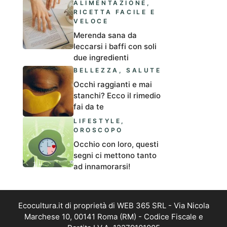
ALIMENTAZIONE
,
RICETTA FACILE E
VELOCE
Merenda sana da
leccarsi i baffi con soli
due ingredienti
BELLEZZA
,
SALUTE
Occhi raggianti e mai
stanchi? Ecco il rimedio
fai da te
LIFESTYLE
,
OROSCOPO
Occhio con loro, questi
segni ci mettono tanto
ad innamorarsi!
Ecocultura.it di proprietà di WEB 365 SRL - Via Nicola
Marchese 10, 00141 Roma (RM) - Codice Fiscale e