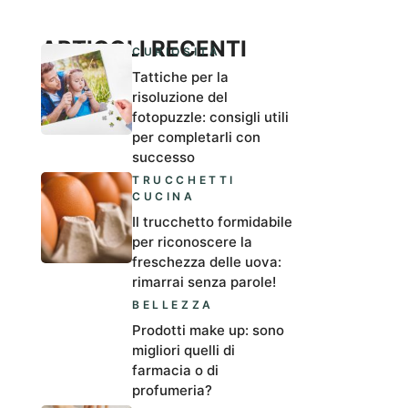
ARTICOLI RECENTI
CURIOSITÀ
Tattiche per la
risoluzione del
fotopuzzle: consigli utili
per completarli con
successo
TRUCCHETTI
CUCINA
Il trucchetto formidabile
per riconoscere la
freschezza delle uova:
rimarrai senza parole!
BELLEZZA
Prodotti make up: sono
migliori quelli di
farmacia o di
profumeria?