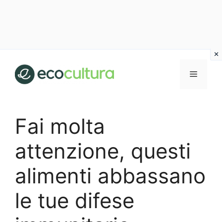
Vai
al
MENU
contenuto
Fai molta
attenzione, questi
alimenti abbassano
le tue difese