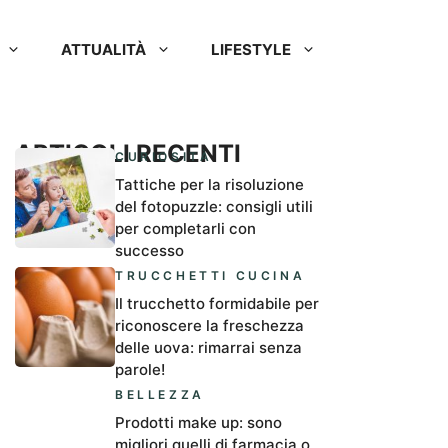
ATTUALITÀ
LIFESTYLE
ARTICOLI RECENTI
CURIOSITÀ
Tattiche per la risoluzione
del fotopuzzle: consigli utili
per completarli con
successo
TRUCCHETTI CUCINA
Il trucchetto formidabile per
riconoscere la freschezza
delle uova: rimarrai senza
parole!
BELLEZZA
Prodotti make up: sono
migliori quelli di farmacia o