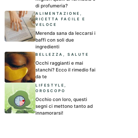
di profumeria?
ALIMENTAZIONE
,
RICETTA FACILE E
VELOCE
Merenda sana da leccarsi i
baffi con soli due
ingredienti
BELLEZZA
,
SALUTE
Occhi raggianti e mai
stanchi? Ecco il rimedio fai
da te
LIFESTYLE
,
OROSCOPO
Occhio con loro, questi
segni ci mettono tanto ad
innamorarsi!