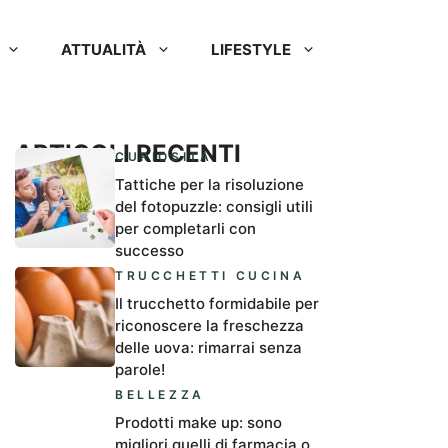
ATTUALITÀ
LIFESTYLE
ARTICOLI RECENTI
CURIOSITÀ
Tattiche per la risoluzione
del fotopuzzle: consigli utili
per completarli con
successo
TRUCCHETTI CUCINA
Il trucchetto formidabile per
riconoscere la freschezza
delle uova: rimarrai senza
parole!
BELLEZZA
Prodotti make up: sono
migliori quelli di farmacia o