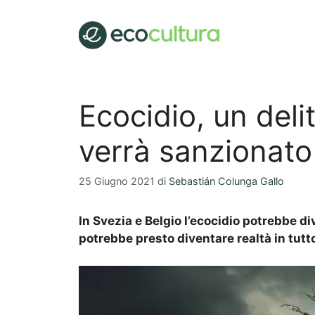
Vai
al
contenuto
Ecocidio, un deli
verrà sanzionato
25 Giugno 2021
di
Sebastián Colunga Gallo
In Svezia e Belgio l’ecocidio potrebbe d
potrebbe presto diventare realtà in tutto