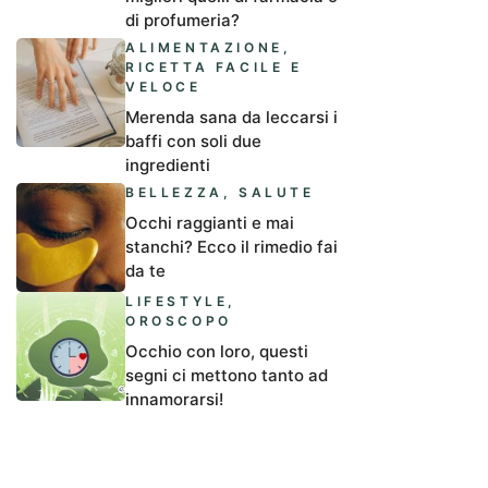
di profumeria?
ALIMENTAZIONE
,
RICETTA FACILE E
VELOCE
Merenda sana da leccarsi i
baffi con soli due
ingredienti
BELLEZZA
,
SALUTE
Occhi raggianti e mai
stanchi? Ecco il rimedio fai
da te
LIFESTYLE
,
OROSCOPO
Occhio con loro, questi
segni ci mettono tanto ad
innamorarsi!