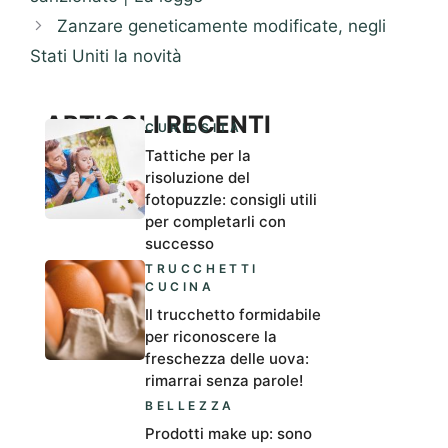
Zanzare geneticamente modificate, negli
Stati Uniti la novità
ARTICOLI RECENTI
CURIOSITÀ
Tattiche per la
risoluzione del
fotopuzzle: consigli utili
per completarli con
successo
TRUCCHETTI
CUCINA
Il trucchetto formidabile
per riconoscere la
freschezza delle uova:
rimarrai senza parole!
BELLEZZA
Prodotti make up: sono