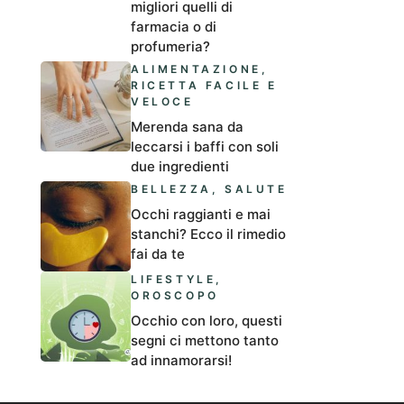
migliori quelli di
farmacia o di
profumeria?
ALIMENTAZIONE
,
RICETTA FACILE E
VELOCE
Merenda sana da
leccarsi i baffi con soli
due ingredienti
BELLEZZA
,
SALUTE
Occhi raggianti e mai
stanchi? Ecco il rimedio
fai da te
LIFESTYLE
,
OROSCOPO
Occhio con loro, questi
segni ci mettono tanto
ad innamorarsi!