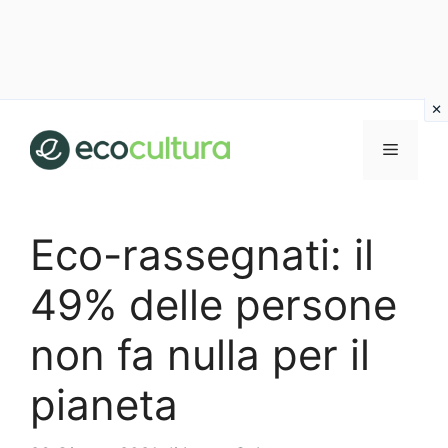
Vai
al
MENU
contenuto
Eco-rassegnati: il
49% delle persone
non fa nulla per il
pianeta