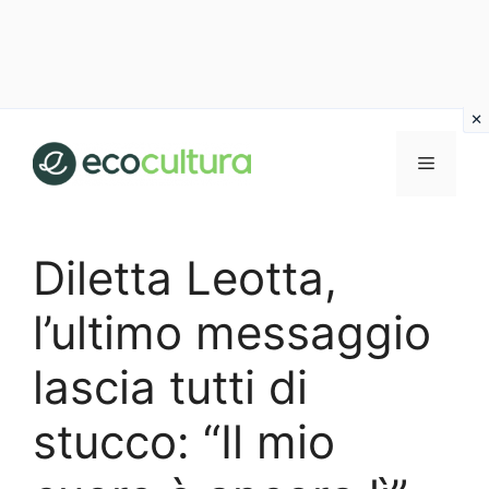
Vai
al
MENU
contenuto
Diletta Leotta,
l’ultimo messaggio
lascia tutti di
stucco: “Il mio