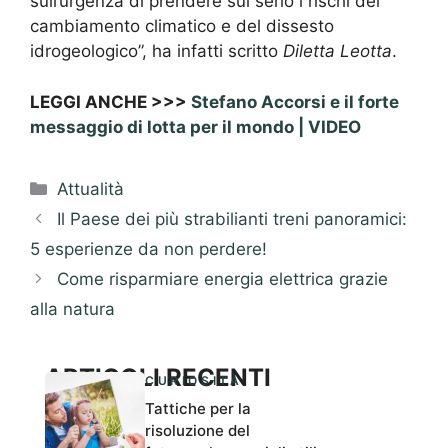
sull’urgenza di prendere sul serio i rischi del
cambiamento climatico e del dissesto
idrogeologico”, ha infatti scritto
Diletta Leotta
.
LEGGI ANCHE >>>
Stefano Accorsi e il forte
messaggio di lotta per il mondo | VIDEO
Categorie
Attualità
Il Paese dei più strabilianti treni panoramici:
5 esperienze da non perdere!
Come risparmiare energia elettrica grazie
alla natura
ARTICOLI RECENTI
CURIOSITÀ
Tattiche per la
risoluzione del