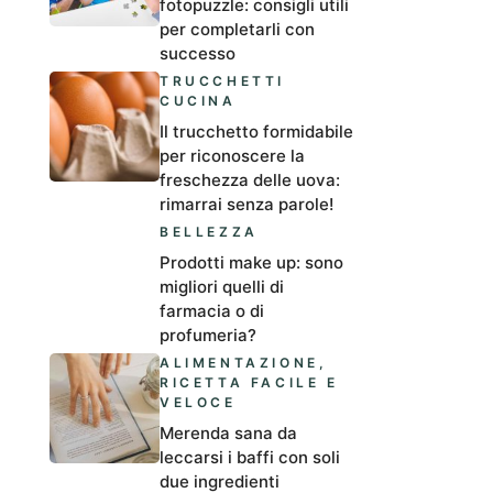
fotopuzzle: consigli utili
per completarli con
successo
TRUCCHETTI
CUCINA
Il trucchetto formidabile
per riconoscere la
freschezza delle uova:
rimarrai senza parole!
BELLEZZA
Prodotti make up: sono
migliori quelli di
farmacia o di
profumeria?
ALIMENTAZIONE
,
RICETTA FACILE E
VELOCE
Merenda sana da
leccarsi i baffi con soli
due ingredienti