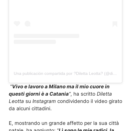
Una publicación compartida por ?Diletta Leotta? (@dilettaleotta)
“
Vivo e lavoro a Milano ma il mio cuore in
questi giorni è a Catania
“
, ha scritto
Diletta
Leotta
su
Instagram
condividendo il video girato
da alcuni cittadini.
E, mostrando un grande affetto per la sua città
natale, ha aggiunto: “
Lì sono le mie radici, la