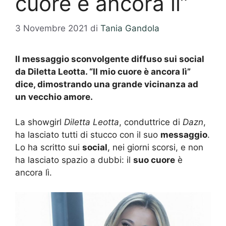
cuore è ancora lì”
3 Novembre 2021
di
Tania Gandola
Il messaggio sconvolgente diffuso sui social
da Diletta Leotta. “Il mio cuore è ancora lì”
dice, dimostrando una grande vicinanza ad
un vecchio amore.
La showgirl
Diletta Leotta
, conduttrice di
Dazn
,
ha lasciato tutti di stucco con il suo
messaggio
.
Lo ha scritto sui
social
, nei giorni scorsi, e non
ha lasciato spazio a dubbi: il
suo cuore
è
ancora lì.