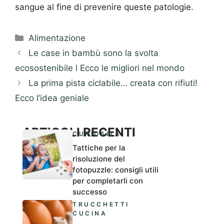
sangue al fine di prevenire queste patologie.
Categorie
Alimentazione
Le case in bambù sono la svolta
ecosostenibile l Ecco le migliori nel mondo
La prima pista ciclabile… creata con rifiuti!
Ecco l’idea geniale
ARTICOLI RECENTI
CURIOSITÀ
Tattiche per la
risoluzione del
fotopuzzle: consigli utili
per completarli con
successo
TRUCCHETTI
CUCINA