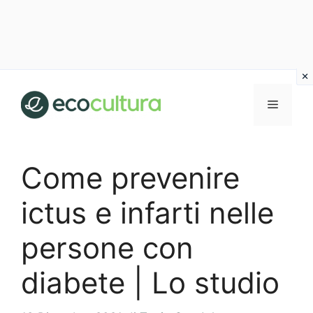
Vai
al
MENU
contenuto
Come prevenire
ictus e infarti nelle
persone con
diabete | Lo studio