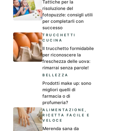
Tattiche per la
risoluzione del
fotopuzzle: consigli utili
per completarli con
successo
TRUCCHETTI
CUCINA
Il trucchetto formidabile
per riconoscere la
freschezza delle uova:
rimarrai senza parole!
BELLEZZA
Prodotti make up: sono
migliori quelli di
farmacia o di
profumeria?
ALIMENTAZIONE
,
RICETTA FACILE E
VELOCE
Merenda sana da