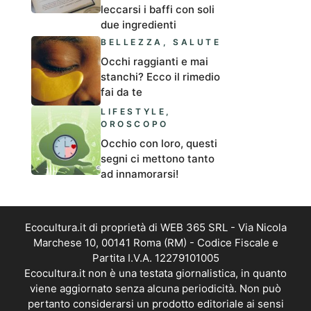
leccarsi i baffi con soli
due ingredienti
BELLEZZA
,
SALUTE
Occhi raggianti e mai
stanchi? Ecco il rimedio
fai da te
LIFESTYLE
,
OROSCOPO
Occhio con loro, questi
segni ci mettono tanto
ad innamorarsi!
Ecocultura.it di proprietà di WEB 365 SRL - Via Nicola
Marchese 10, 00141 Roma (RM) - Codice Fiscale e
Partita I.V.A. 12279101005
Ecocultura.it non è una testata giornalistica, in quanto
viene aggiornato senza alcuna periodicità. Non può
pertanto considerarsi un prodotto editoriale ai sensi