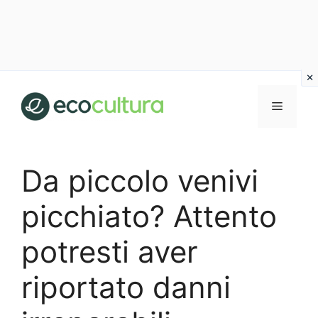
Vai
al
MENU
contenuto
Da piccolo venivi
picchiato? Attento
potresti aver
riportato danni