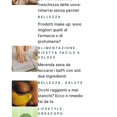
freschezza delle uova:
rimarrai senza parole!
BELLEZZA
Prodotti make up: sono
migliori quelli di
farmacia o di
profumeria?
ALIMENTAZIONE
,
RICETTA FACILE E
VELOCE
Merenda sana da
leccarsi i baffi con soli
due ingredienti
BELLEZZA
,
SALUTE
Occhi raggianti e mai
stanchi? Ecco il rimedio
fai da te
LIFESTYLE
,
OROSCOPO