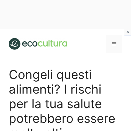
Vai
al
MENU
contenuto
Congeli questi
alimenti? I rischi
per la tua salute
potrebbero essere