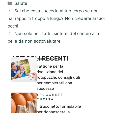
Categorie
Salute
Sai che cosa succede al tuo corpo se non
hai rapporti troppo a lungo? Non crederai ai tuoi
occhi
Non solo nei: tutti i sintomi del cancro alla
pelle da non sottovalutare
ARTICOLI RECENTI
CURIOSITÀ
Tattiche per la
risoluzione del
fotopuzzle: consigli utili
per completarli con
successo
TRUCCHETTI
CUCINA
Il trucchetto formidabile
per riconoscere la