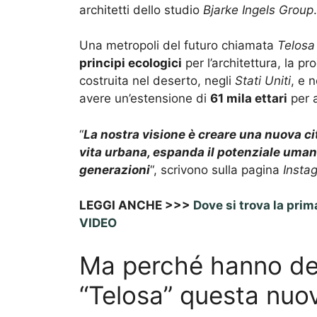
architetti dello studio
Bjarke Ingels Group
.
Una metropoli del futuro chiamata
Telosa
principi ecologici
per l’architettura, la pr
costruita nel deserto, negli
Stati Uniti
, e 
avere un’estensione di
61 mila ettari
per a
“
La nostra visione è creare una nuova ci
vita urbana, espanda il potenziale umano
generazioni
“, scrivono sulla pagina
Insta
LEGGI ANCHE >>>
Dove si trova la prim
VIDEO
Ma perché hanno de
“Telosa” questa nuov