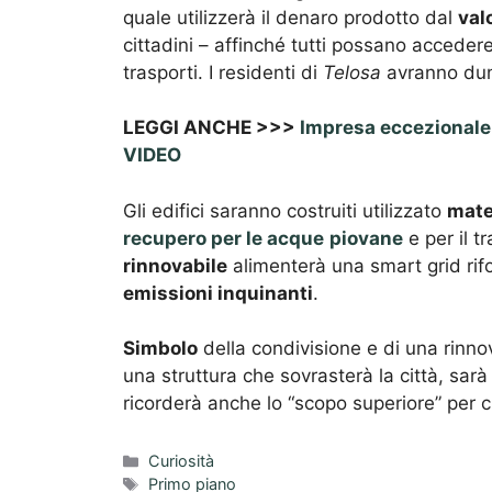
quale utilizzerà il denaro prodotto dal
val
cittadini – affinché tutti possano acceder
trasporti. I residenti di
Telosa
avranno du
LEGGI ANCHE >>>
Impresa eccezionale: 
VIDEO
Gli edifici saranno costruiti utilizzato
mater
recupero per le acque
piovane
e per il t
rinnovabile
alimenterà una smart grid rifor
emissioni inquinanti
.
Simbolo
della condivisione e di una rinnov
una struttura che sovrasterà la città, sarà
ricorderà anche lo “scopo superiore” per cu
Categorie
Curiosità
Tag
Primo piano