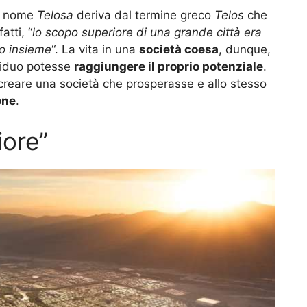
il nome
Telosa
deriva dal termine greco
Telos
che
fatti, “
lo scopo superiore di una grande città era
ro insieme
“. La vita in una
società coesa
, dunque,
ividuo potesse
raggiungere il proprio potenziale
.
reare una società che prosperasse e allo stesso
one
.
iore”