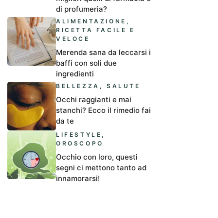
di profumeria?
ALIMENTAZIONE
,
RICETTA FACILE E
VELOCE
Merenda sana da leccarsi i
baffi con soli due
ingredienti
BELLEZZA
,
SALUTE
Occhi raggianti e mai
stanchi? Ecco il rimedio fai
da te
LIFESTYLE
,
OROSCOPO
Occhio con loro, questi
segni ci mettono tanto ad
innamorarsi!