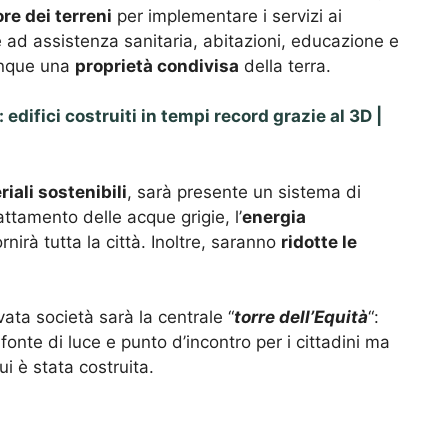
ore dei terreni
per implementare i servizi ai
e ad assistenza sanitaria, abitazioni, educazione e
nque una
proprietà condivisa
della terra.
edifici costruiti in tempi record grazie al 3D |
iali sostenibili
, sarà presente un sistema di
rattamento delle acque grigie, l’
energia
nirà tutta la città. Inoltre, saranno
ridotte le
ata società sarà la centrale “
torre dell’Equità
“:
 fonte di luce e punto d’incontro per i cittadini ma
i è stata costruita.