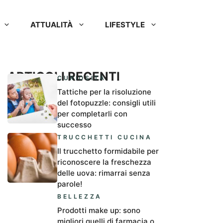
ATTUALITÀ
LIFESTYLE
ARTICOLI RECENTI
CURIOSITÀ
Tattiche per la risoluzione
del fotopuzzle: consigli utili
per completarli con
successo
TRUCCHETTI CUCINA
Il trucchetto formidabile per
riconoscere la freschezza
delle uova: rimarrai senza
parole!
BELLEZZA
Prodotti make up: sono
migliori quelli di farmacia o