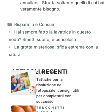
annullarsi. Sfrutta soltanto quelli di cui hai
veramente bisogno.
Categorie
Risparmio e Consumi
Hai sempre fatto la lavatrice in questo
modo? Smetti subito, è pericoloso
La grotta misteriosa: sfida estrema con la
natura
ARTICOLI RECENTI
CURIOSITÀ
Tattiche per la
risoluzione del
fotopuzzle: consigli utili
per completarli con
successo
TRUCCHETTI