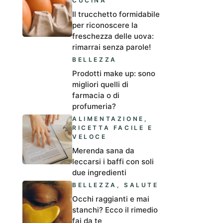
CUCINA
Il trucchetto formidabile
per riconoscere la
freschezza delle uova:
rimarrai senza parole!
BELLEZZA
Prodotti make up: sono
migliori quelli di
farmacia o di
profumeria?
ALIMENTAZIONE
,
RICETTA FACILE E
VELOCE
Merenda sana da
leccarsi i baffi con soli
due ingredienti
BELLEZZA
,
SALUTE
Occhi raggianti e mai
stanchi? Ecco il rimedio
fai da te