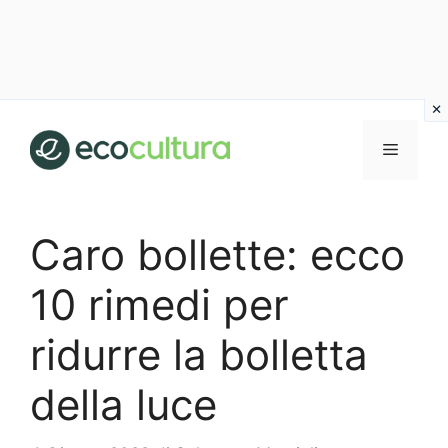
Vai
al
MENU
contenuto
Caro bollette: ecco
10 rimedi per
ridurre la bolletta
della luce