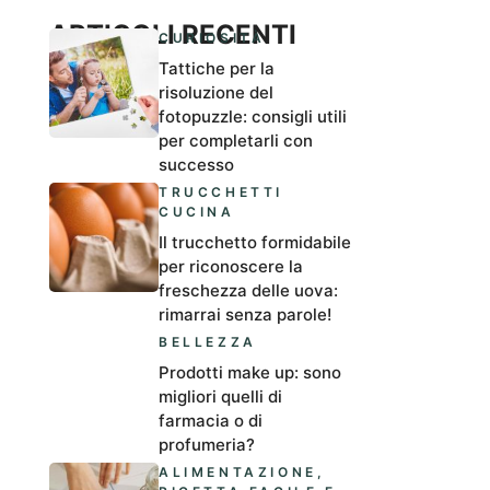
ARTICOLI RECENTI
CURIOSITÀ
Tattiche per la
risoluzione del
fotopuzzle: consigli utili
per completarli con
successo
TRUCCHETTI
CUCINA
Il trucchetto formidabile
per riconoscere la
freschezza delle uova:
rimarrai senza parole!
BELLEZZA
Prodotti make up: sono
migliori quelli di
farmacia o di
profumeria?
ALIMENTAZIONE
,