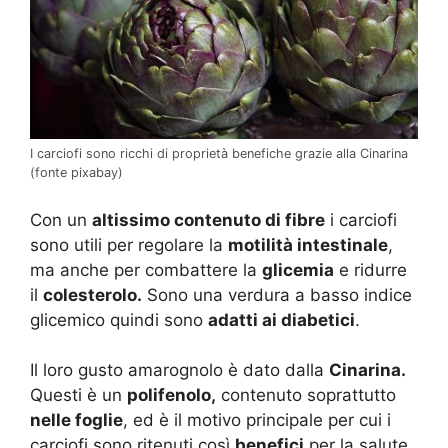
I carciofi sono ricchi di proprietà benefiche grazie alla Cinarina
(fonte pixabay)
Con un
altissimo contenuto di fibre
i carciofi
sono utili per regolare la
motilità intestinale
,
ma anche per combattere la
glicemia
e ridurre
il
colesterolo.
Sono una verdura a basso indice
glicemico quindi sono
adatti ai diabetici
.
Il loro gusto amarognolo è dato dalla
Cinarina.
Questi è un
polifenolo,
contenuto soprattutto
nelle foglie
, ed è il motivo principale per cui i
carciofi sono ritenuti così
benefici
per la salute.