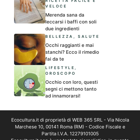
RICETTA FACILE E
VELOCE
Merenda sana da
leccarsi i baffi con soli
due ingredienti
BELLEZZA
,
SALUTE
Occhi raggianti e mai
stanchi? Ecco il rimedio
fai da te
LIFESTYLE
,
OROSCOPO
Occhio con loro, questi
segni ci mettono tanto
ad innamorarsi!
Ecocultura.it di proprietà di WEB 365 SRL - Via Nicola
Marchese 10, 00141 Roma (RM) - Codice Fiscale e
Partita I.V.A. 12279101005