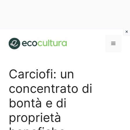
Vai
al
MENU
contenuto
Carciofi: un
concentrato di
bontà e di
proprietà