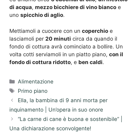
di acqua
,
mezzo bicchiere di vino bianco
e
uno
spicchio di aglio
.
Mettiamoli a cuocere con un
coperchio
e
lasciamoli per
20 minuti
circa da quando il
fondo di cottura avrà cominciato a bollire. Un
volta cotti serviamoli in un piatto piano,
con il
fondo di cottura ridotto
, e
ben caldi
.
Categorie
Alimentazione
Tag
Primo piano
Ella, la bambina di 9 anni morta per
inquinamento | Un’opera in suo onore
“La carne di cane è buona e sostenibile” |
Una dichiarazione sconvolgente!