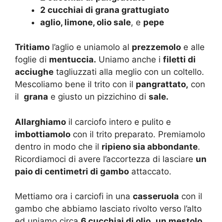
2 cucchiai di grana grattugiato
aglio, limone, olio sale
, e
pepe
Tritiamo
l’aglio e uniamolo al
prezzemolo
e alle
foglie di
mentuccia.
Uniamo anche i
filetti di
acciughe
tagliuzzati alla meglio con un coltello.
Mescoliamo bene il trito con il
pangrattato,
con
il
grana
e giusto un pizzichino di
sale.
Allarghiamo
il carciofo intero e pulito e
imbottiamolo
con il trito preparato. Premiamolo
dentro in modo che il
ripieno sia abbondante
.
Ricordiamoci di avere l’accortezza di lasciare
un
paio di centimetri di gambo
attaccato.
Mettiamo ora i carciofi in una
casseruola
con il
gambo che abbiamo lasciato rivolto verso l’alto
ed uniamo circa
6 cucchiai di olio
,
un mestolo