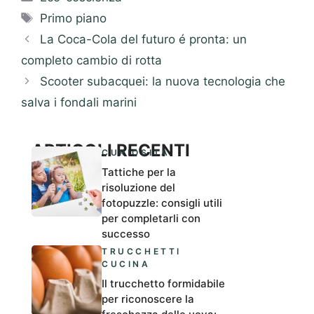
Tag
Primo piano
La Coca-Cola del futuro é pronta: un
completo cambio di rotta
Scooter subacquei: la nuova tecnologia che
salva i fondali marini
ARTICOLI RECENTI
CURIOSITÀ
Tattiche per la
risoluzione del
fotopuzzle: consigli utili
per completarli con
successo
TRUCCHETTI
CUCINA
Il trucchetto formidabile
per riconoscere la