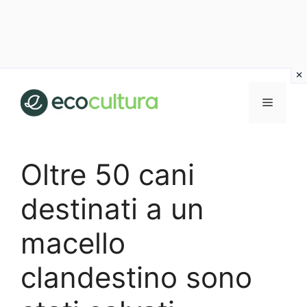
Vai
al
MENU
contenuto
Oltre 50 cani
destinati a un
macello
clandestino sono