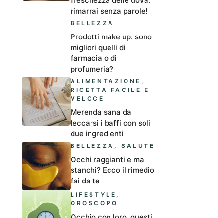
freschezza delle uova:
rimarrai senza parole!
BELLEZZA
Prodotti make up: sono
migliori quelli di
farmacia o di
profumeria?
ALIMENTAZIONE
,
RICETTA FACILE E
VELOCE
Merenda sana da
leccarsi i baffi con soli
due ingredienti
BELLEZZA
,
SALUTE
Occhi raggianti e mai
stanchi? Ecco il rimedio
fai da te
LIFESTYLE
,
OROSCOPO
Occhio con loro, questi