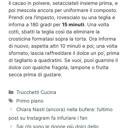
il cacao in polvere, setacciateli insieme prima, e
poi mescola ancora per uniformare il composto.
Prendi ora l’impasto, rovescialo su una teglia e
inforna a 180 gradi per
15 minuti
. Una volta
cotti, sbatti la teglia così da eliminare la
crosticina formatasi sopra la torta. Ora informa
di nuovo, aspetta altri 10 minuti e poi, una volta
sfornato, lascia raffreddare il dolce un po’, prima
di tagliarlo a quadratini. Se vuoi, puoi guarnire il
dolce con qualche fragola, lampone o frutta
secca prima di gustare.
Categorie
Trucchetti Cucina
Tag
Primo piano
Chiara Nasti (ancora) nella bufera: l’ultimo
post su Instagram fa infuriare i fan
Sai chi sono le donne più dolci dello