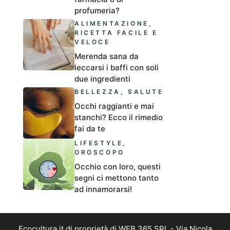
profumeria?
ALIMENTAZIONE
,
RICETTA FACILE E
VELOCE
Merenda sana da
leccarsi i baffi con soli
due ingredienti
BELLEZZA
,
SALUTE
Occhi raggianti e mai
stanchi? Ecco il rimedio
fai da te
LIFESTYLE
,
OROSCOPO
Occhio con loro, questi
segni ci mettono tanto
ad innamorarsi!
Ecocultura.it di proprietà di WEB 365 SRL - Via Nicola