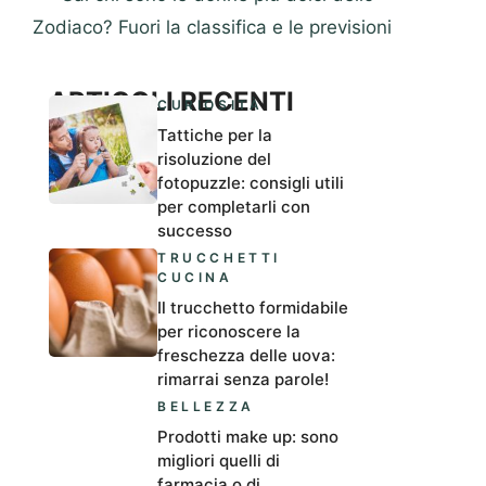
Zodiaco? Fuori la classifica e le previsioni
ARTICOLI RECENTI
CURIOSITÀ
Tattiche per la
risoluzione del
fotopuzzle: consigli utili
per completarli con
successo
TRUCCHETTI
CUCINA
Il trucchetto formidabile
per riconoscere la
freschezza delle uova:
rimarrai senza parole!
BELLEZZA
Prodotti make up: sono
migliori quelli di
farmacia o di