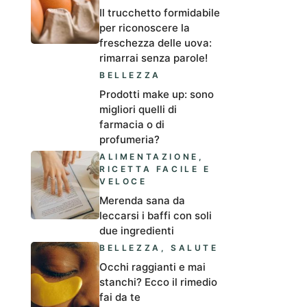
Il trucchetto formidabile
per riconoscere la
freschezza delle uova:
rimarrai senza parole!
BELLEZZA
Prodotti make up: sono
migliori quelli di
farmacia o di
profumeria?
ALIMENTAZIONE
,
RICETTA FACILE E
VELOCE
Merenda sana da
leccarsi i baffi con soli
due ingredienti
BELLEZZA
,
SALUTE
Occhi raggianti e mai
stanchi? Ecco il rimedio
fai da te