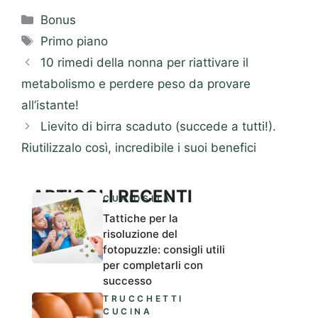
Categorie
Bonus
Tag
Primo piano
10 rimedi della nonna per riattivare il
metabolismo e perdere peso da provare
all’istante!
Lievito di birra scaduto (succede a tutti!).
Riutilizzalo così, incredibile i suoi benefici
ARTICOLI RECENTI
CURIOSITÀ
Tattiche per la
risoluzione del
fotopuzzle: consigli utili
per completarli con
successo
TRUCCHETTI
CUCINA