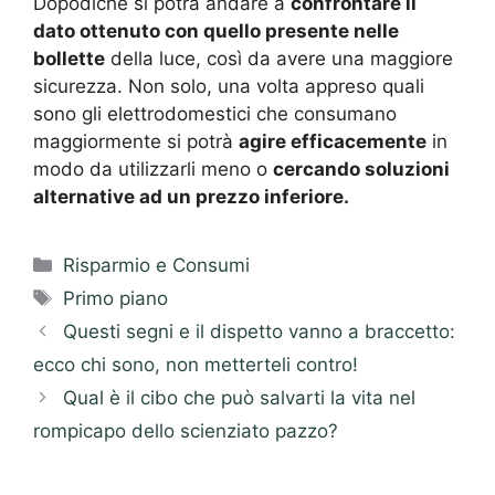
Dopodiché si potrà andare a
confrontare il
dato ottenuto con quello presente nelle
bollette
della luce, così da avere una maggiore
sicurezza. Non solo, una volta appreso quali
sono gli elettrodomestici che consumano
maggiormente si potrà
agire efficacemente
in
modo da utilizzarli meno o
cercando soluzioni
alternative ad un prezzo inferiore.
Categorie
Risparmio e Consumi
Tag
Primo piano
Questi segni e il dispetto vanno a braccetto:
ecco chi sono, non metterteli contro!
Qual è il cibo che può salvarti la vita nel
rompicapo dello scienziato pazzo?