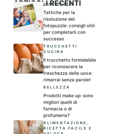
ARTICOLI RECENTI
CURIOSITÀ
Tattiche per la
risoluzione del
fotopuzzle: consigli utili
per completarli con
successo
TRUCCHETTI
CUCINA
Il trucchetto formidabile
per riconoscere la
freschezza delle uova:
rimarrai senza parole!
BELLEZZA
Prodotti make up: sono
migliori quelli di
farmacia o di
profumeria?
ALIMENTAZIONE
,
RICETTA FACILE E
VELOCE