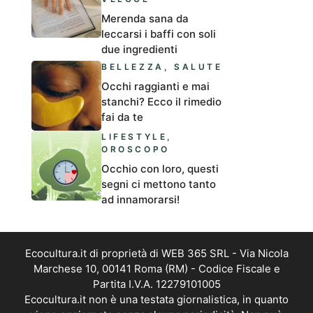
Merenda sana da
leccarsi i baffi con soli
due ingredienti
BELLEZZA
,
SALUTE
Occhi raggianti e mai
stanchi? Ecco il rimedio
fai da te
LIFESTYLE
,
OROSCOPO
Occhio con loro, questi
segni ci mettono tanto
ad innamorarsi!
Ecocultura.it di proprietà di WEB 365 SRL - Via Nicola
Marchese 10, 00141 Roma (RM) - Codice Fiscale e
Partita I.V.A. 12279101005
Ecocultura.it non è una testata giornalistica, in quanto