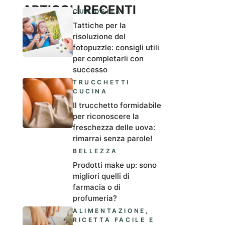
ARTICOLI RECENTI
CURIOSITÀ
Tattiche per la
risoluzione del
fotopuzzle: consigli utili
per completarli con
successo
TRUCCHETTI
CUCINA
Il trucchetto formidabile
per riconoscere la
freschezza delle uova:
rimarrai senza parole!
BELLEZZA
Prodotti make up: sono
migliori quelli di
farmacia o di
profumeria?
ALIMENTAZIONE
,
RICETTA FACILE E