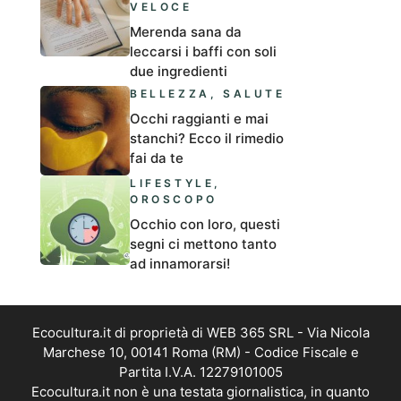
VELOCE
Merenda sana da
leccarsi i baffi con soli
due ingredienti
BELLEZZA
,
SALUTE
Occhi raggianti e mai
stanchi? Ecco il rimedio
fai da te
LIFESTYLE
,
OROSCOPO
Occhio con loro, questi
segni ci mettono tanto
ad innamorarsi!
Ecocultura.it di proprietà di WEB 365 SRL - Via Nicola
Marchese 10, 00141 Roma (RM) - Codice Fiscale e
Partita I.V.A. 12279101005
Ecocultura.it non è una testata giornalistica, in quanto