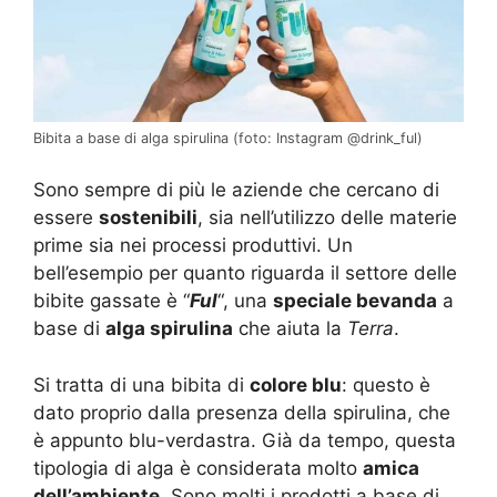
Bibita a base di alga spirulina (foto: Instagram @drink_ful)
Sono sempre di più le aziende che cercano di
essere
sostenibili
, sia nell’utilizzo delle materie
prime sia nei processi produttivi. Un
bell’esempio per quanto riguarda il settore delle
bibite gassate è “
Ful
“, una
speciale bevanda
a
base di
alga spirulina
che aiuta la
Terra
.
Si tratta di una bibita di
colore blu
: questo è
dato proprio dalla presenza della spirulina, che
è appunto blu-verdastra. Già da tempo, questa
tipologia di alga è considerata molto
amica
dell’ambiente
. Sono molti i prodotti a base di