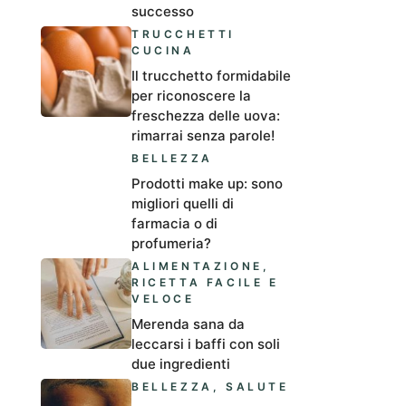
successo
TRUCCHETTI
CUCINA
Il trucchetto formidabile
per riconoscere la
freschezza delle uova:
rimarrai senza parole!
BELLEZZA
Prodotti make up: sono
migliori quelli di
farmacia o di
profumeria?
ALIMENTAZIONE
,
RICETTA FACILE E
VELOCE
Merenda sana da
leccarsi i baffi con soli
due ingredienti
BELLEZZA
,
SALUTE