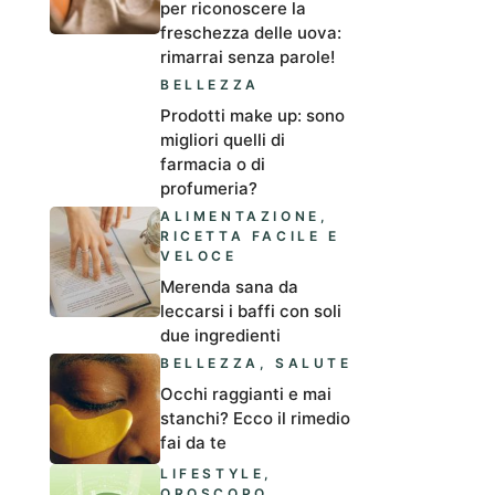
per riconoscere la
freschezza delle uova:
rimarrai senza parole!
BELLEZZA
Prodotti make up: sono
migliori quelli di
farmacia o di
profumeria?
ALIMENTAZIONE
,
RICETTA FACILE E
VELOCE
Merenda sana da
leccarsi i baffi con soli
due ingredienti
BELLEZZA
,
SALUTE
Occhi raggianti e mai
stanchi? Ecco il rimedio
fai da te
LIFESTYLE
,
OROSCOPO