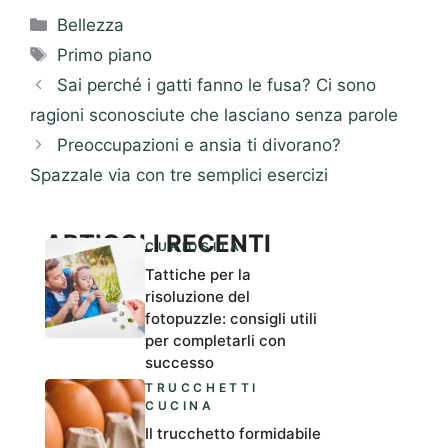
Categorie
Bellezza
Tag
Primo piano
Sai perché i gatti fanno le fusa? Ci sono
ragioni sconosciute che lasciano senza parole
Preoccupazioni e ansia ti divorano?
Spazzale via con tre semplici esercizi
ARTICOLI RECENTI
CURIOSITÀ
Tattiche per la
risoluzione del
fotopuzzle: consigli utili
per completarli con
successo
TRUCCHETTI
CUCINA
Il trucchetto formidabile