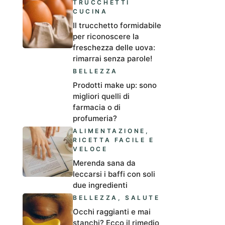
TRUCCHETTI
CUCINA
Il trucchetto formidabile
per riconoscere la
freschezza delle uova:
rimarrai senza parole!
BELLEZZA
Prodotti make up: sono
migliori quelli di
farmacia o di
profumeria?
ALIMENTAZIONE
,
RICETTA FACILE E
VELOCE
Merenda sana da
leccarsi i baffi con soli
due ingredienti
BELLEZZA
,
SALUTE
Occhi raggianti e mai
stanchi? Ecco il rimedio