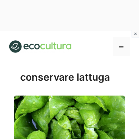
Vai
al
MENU
contenuto
conservare lattuga