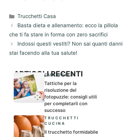
Categorie
Trucchetti Casa
Basta dieta e allenamento: ecco la pillola
che ti fa stare in forma con zero sacrifici
Indossi questi vestiti? Non sai quanti danni
stai facendo alla tua salute!
ARTICOLI RECENTI
CURIOSITÀ
Tattiche per la
risoluzione del
fotopuzzle: consigli utili
per completarli con
successo
TRUCCHETTI
CUCINA
Il trucchetto formidabile