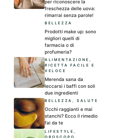
per riconoscere la
freschezza delle uova:
rimarrai senza parole!
BELLEZZA
Prodotti make up: sono
migliori quelli di
farmacia o di
profumeria?
ALIMENTAZIONE
,
RICETTA FACILE E
VELOCE
Merenda sana da
leccarsi i baffi con soli
due ingredienti
BELLEZZA
,
SALUTE
Occhi raggianti e mai
stanchi? Ecco il rimedio
fai da te
LIFESTYLE
,
OROSCOPO