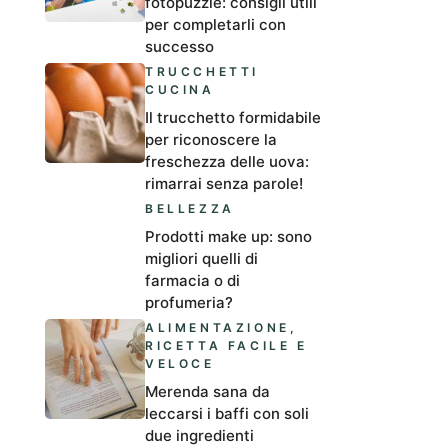
fotopuzzle: consigli utili
per completarli con
successo
TRUCCHETTI
CUCINA
Il trucchetto formidabile
per riconoscere la
freschezza delle uova:
rimarrai senza parole!
BELLEZZA
Prodotti make up: sono
migliori quelli di
farmacia o di
profumeria?
ALIMENTAZIONE
,
RICETTA FACILE E
VELOCE
Merenda sana da
leccarsi i baffi con soli
due ingredienti