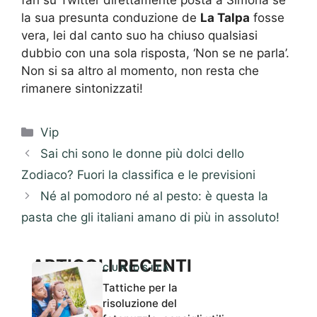
fan su Twitter direttamente posta a Simona se
la sua presunta conduzione de
La Talpa
fosse
vera, lei dal canto suo ha chiuso qualsiasi
dubbio con una sola risposta, ‘Non se ne parla’.
Non si sa altro al momento, non resta che
rimanere sintonizzati!
Categorie
Vip
Sai chi sono le donne più dolci dello
Zodiaco? Fuori la classifica e le previsioni
Né al pomodoro né al pesto: è questa la
pasta che gli italiani amano di più in assoluto!
ARTICOLI RECENTI
CURIOSITÀ
Tattiche per la
risoluzione del