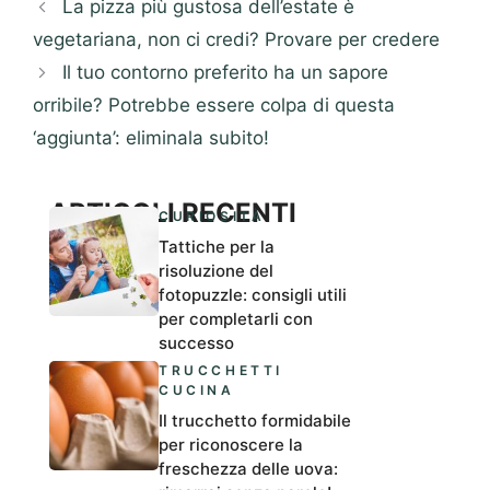
La pizza più gustosa dell’estate è
vegetariana, non ci credi? Provare per credere
Il tuo contorno preferito ha un sapore
orribile? Potrebbe essere colpa di questa
‘aggiunta’: eliminala subito!
ARTICOLI RECENTI
CURIOSITÀ
Tattiche per la
risoluzione del
fotopuzzle: consigli utili
per completarli con
successo
TRUCCHETTI
CUCINA
Il trucchetto formidabile
per riconoscere la
freschezza delle uova: