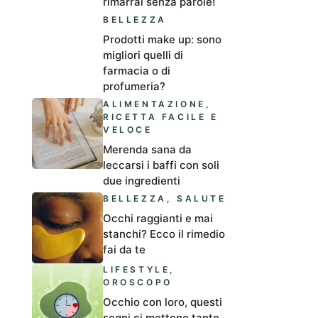
rimarrai senza parole!
BELLEZZA
Prodotti make up: sono
migliori quelli di
farmacia o di
profumeria?
ALIMENTAZIONE
,
RICETTA FACILE E
VELOCE
Merenda sana da
leccarsi i baffi con soli
due ingredienti
BELLEZZA
,
SALUTE
Occhi raggianti e mai
stanchi? Ecco il rimedio
fai da te
LIFESTYLE
,
OROSCOPO
Occhio con loro, questi
segni ci mettono tanto