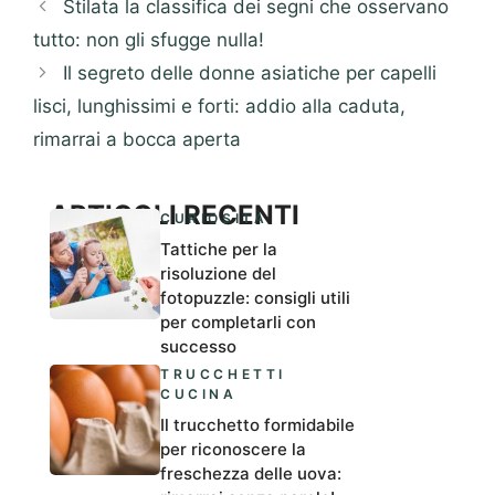
Stilata la classifica dei segni che osservano
tutto: non gli sfugge nulla!
Il segreto delle donne asiatiche per capelli
lisci, lunghissimi e forti: addio alla caduta,
rimarrai a bocca aperta
ARTICOLI RECENTI
CURIOSITÀ
Tattiche per la
risoluzione del
fotopuzzle: consigli utili
per completarli con
successo
TRUCCHETTI
CUCINA
Il trucchetto formidabile
per riconoscere la
freschezza delle uova: