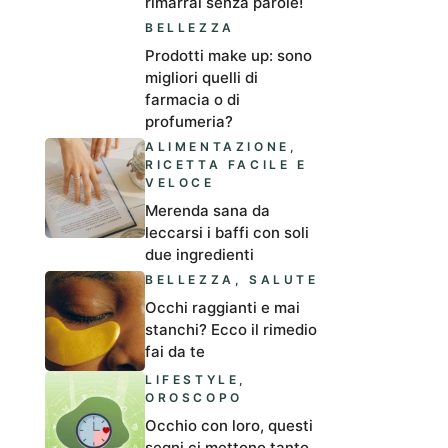
rimarrai senza parole!
BELLEZZA
Prodotti make up: sono
migliori quelli di
farmacia o di
profumeria?
ALIMENTAZIONE
,
RICETTA FACILE E
VELOCE
Merenda sana da
leccarsi i baffi con soli
due ingredienti
BELLEZZA
,
SALUTE
Occhi raggianti e mai
stanchi? Ecco il rimedio
fai da te
LIFESTYLE
,
OROSCOPO
Occhio con loro, questi
segni ci mettono tanto