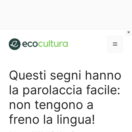
Vai
al
MENU
contenuto
Questi segni hanno
la parolaccia facile:
non tengono a
freno la lingua!