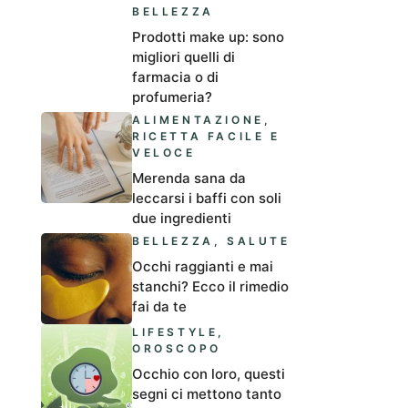
BELLEZZA
Prodotti make up: sono
migliori quelli di
farmacia o di
profumeria?
ALIMENTAZIONE
,
RICETTA FACILE E
VELOCE
Merenda sana da
leccarsi i baffi con soli
due ingredienti
BELLEZZA
,
SALUTE
Occhi raggianti e mai
stanchi? Ecco il rimedio
fai da te
LIFESTYLE
,
OROSCOPO
Occhio con loro, questi
segni ci mettono tanto