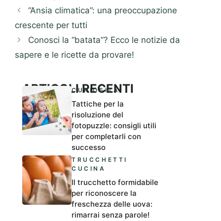
“Ansia climatica”: una preoccupazione
crescente per tutti
Conosci la “batata”? Ecco le notizie da
sapere e le ricette da provare!
ARTICOLI RECENTI
CURIOSITÀ
Tattiche per la
risoluzione del
fotopuzzle: consigli utili
per completarli con
successo
TRUCCHETTI
CUCINA
Il trucchetto formidabile
per riconoscere la
freschezza delle uova:
rimarrai senza parole!