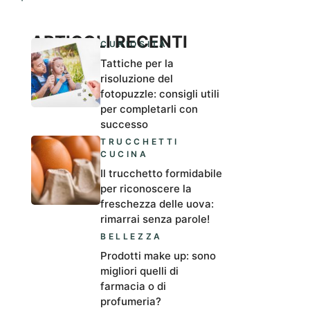
ARTICOLI RECENTI
CURIOSITÀ
Tattiche per la
risoluzione del
fotopuzzle: consigli utili
per completarli con
successo
TRUCCHETTI
CUCINA
Il trucchetto formidabile
per riconoscere la
freschezza delle uova:
rimarrai senza parole!
BELLEZZA
Prodotti make up: sono
migliori quelli di
farmacia o di
profumeria?