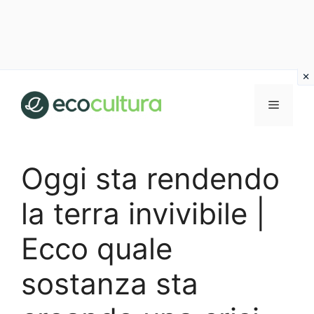
Vai
al
MENU
contenuto
Oggi sta rendendo
la terra invivibile |
Ecco quale
sostanza sta