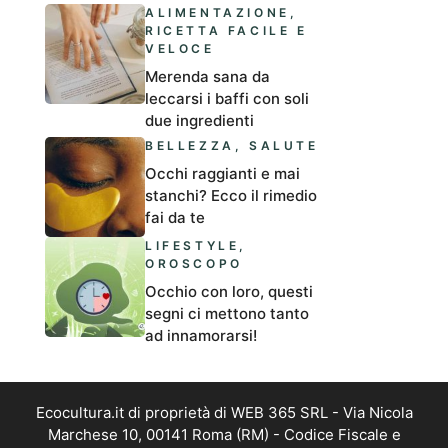
ALIMENTAZIONE
,
RICETTA FACILE E
VELOCE
Merenda sana da
leccarsi i baffi con soli
due ingredienti
BELLEZZA
,
SALUTE
Occhi raggianti e mai
stanchi? Ecco il rimedio
fai da te
LIFESTYLE
,
OROSCOPO
Occhio con loro, questi
segni ci mettono tanto
ad innamorarsi!
Ecocultura.it di proprietà di WEB 365 SRL - Via Nicola
Marchese 10, 00141 Roma (RM) - Codice Fiscale e