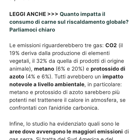
LEGGI ANCHE >>>
Quanto impatta il
consumo di carne sul riscaldamento globale?
Parliamoci chiaro
Le emissioni riguarderebbero tre gas:
CO2
(il
19% deriva dalla produzione di elementi
vegetali, il 32% da quella di prodotti di origine
animale),
metano
(6% e 20%) e
protossido di
azoto
(4% e 6%). Tutti avrebbero un
impatto
notevole a livello ambientale
, in particolare:
metano e protossido di azoto sarebbero più
potenti nel trattenere il calore in atmosfera, se
confrontati con l’anidride carbonica.
Infine, lo studio ha evidenziato quali sono le
aree dove avvengono le maggiori emissioni
di
gas serra. Si tratta del
Sud America
e del