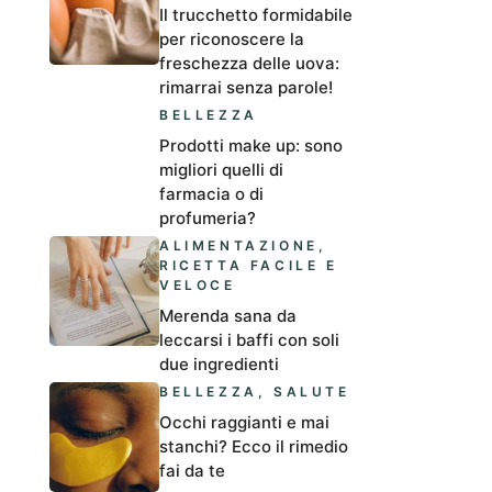
Il trucchetto formidabile
per riconoscere la
freschezza delle uova:
rimarrai senza parole!
BELLEZZA
Prodotti make up: sono
migliori quelli di
farmacia o di
profumeria?
ALIMENTAZIONE
,
RICETTA FACILE E
VELOCE
Merenda sana da
leccarsi i baffi con soli
due ingredienti
BELLEZZA
,
SALUTE
Occhi raggianti e mai
stanchi? Ecco il rimedio
fai da te