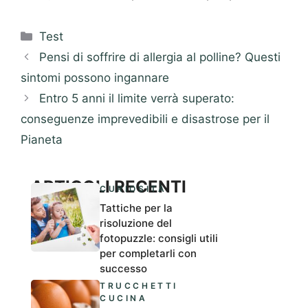
Categorie
Test
Pensi di soffrire di allergia al polline? Questi
sintomi possono ingannare
Entro 5 anni il limite verrà superato:
conseguenze imprevedibili e disastrose per il
Pianeta
ARTICOLI RECENTI
CURIOSITÀ
Tattiche per la
risoluzione del
fotopuzzle: consigli utili
per completarli con
successo
TRUCCHETTI
CUCINA