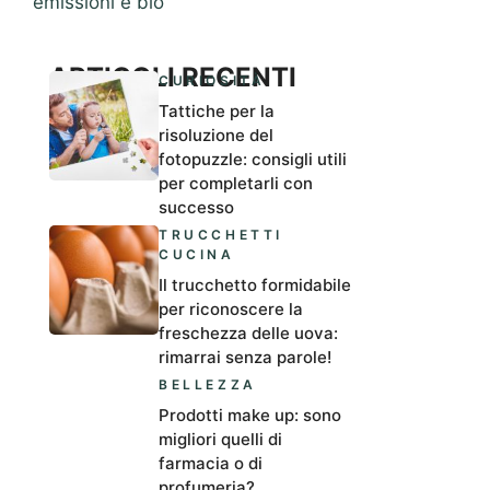
emissioni e bio
ARTICOLI RECENTI
CURIOSITÀ
Tattiche per la
risoluzione del
fotopuzzle: consigli utili
per completarli con
successo
TRUCCHETTI
CUCINA
Il trucchetto formidabile
per riconoscere la
freschezza delle uova:
rimarrai senza parole!
BELLEZZA
Prodotti make up: sono
migliori quelli di
farmacia o di
profumeria?