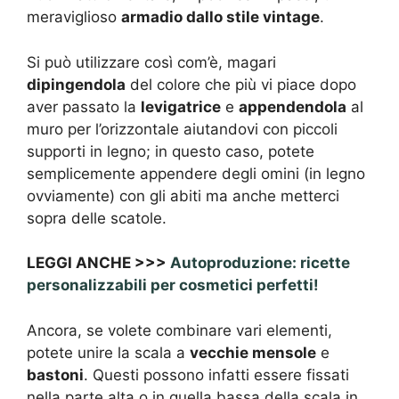
meraviglioso
armadio dallo stile vintage
.
Si può utilizzare così com’è, magari
dipingendola
del colore che più vi piace dopo
aver passato la
levigatrice
e
appendendola
al
muro per l’orizzontale aiutandovi con piccoli
supporti in legno; in questo caso, potete
semplicemente appendere degli omini (in legno
ovviamente) con gli abiti ma anche metterci
sopra delle scatole.
LEGGI ANCHE >>>
Autoproduzione: ricette
personalizzabili per cosmetici perfetti!
Ancora, se volete combinare vari elementi,
potete unire la scala a
vecchie mensole
e
bastoni
. Questi possono infatti essere fissati
nella parte alta o in quella bassa della scala in