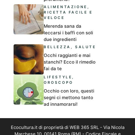
ALIMENTAZIONE
,
RICETTA FACILE E
VELOCE
Merenda sana da
leccarsi i baffi con soli
due ingredienti
BELLEZZA
,
SALUTE
Occhi raggianti e mai
stanchi? Ecco il rimedio
fai da te
LIFESTYLE
,
OROSCOPO
Occhio con loro, questi
segni ci mettono tanto
ad innamorarsi!
Ecocultura.it di proprietà di WEB 365 SRL - Via Nicola
Marchese 10, 00141 Roma (RM) - Codice Fiscale e