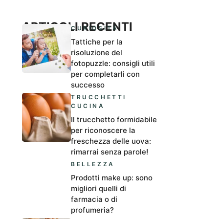
ARTICOLI RECENTI
CURIOSITÀ
Tattiche per la
risoluzione del
fotopuzzle: consigli utili
per completarli con
successo
TRUCCHETTI
CUCINA
Il trucchetto formidabile
per riconoscere la
freschezza delle uova:
rimarrai senza parole!
BELLEZZA
Prodotti make up: sono
migliori quelli di
farmacia o di
profumeria?