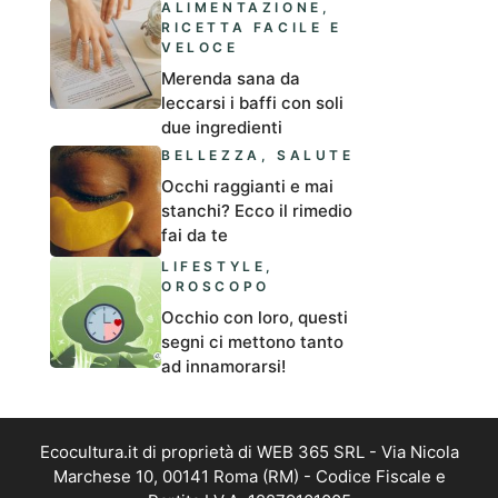
ALIMENTAZIONE
,
RICETTA FACILE E
VELOCE
Merenda sana da
leccarsi i baffi con soli
due ingredienti
BELLEZZA
,
SALUTE
Occhi raggianti e mai
stanchi? Ecco il rimedio
fai da te
LIFESTYLE
,
OROSCOPO
Occhio con loro, questi
segni ci mettono tanto
ad innamorarsi!
Ecocultura.it di proprietà di WEB 365 SRL - Via Nicola
Marchese 10, 00141 Roma (RM) - Codice Fiscale e