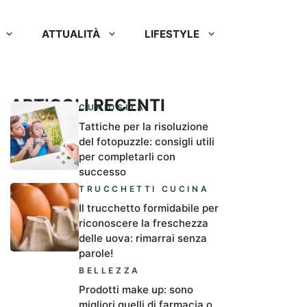
ATTUALITÀ
LIFESTYLE
ARTICOLI RECENTI
CURIOSITÀ
Tattiche per la risoluzione
del fotopuzzle: consigli utili
per completarli con
successo
TRUCCHETTI CUCINA
Il trucchetto formidabile per
riconoscere la freschezza
delle uova: rimarrai senza
parole!
BELLEZZA
Prodotti make up: sono
migliori quelli di farmacia o