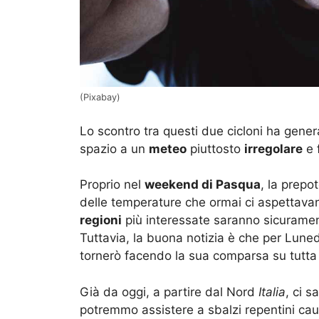
(Pixabay)
Lo scontro tra questi due cicloni ha genera
spazio a un
meteo
piuttosto
irregolare
e 
Proprio nel
weekend di Pasqua
, la prepo
delle temperature che ormai ci aspettavano
regioni
più interessate saranno sicurame
Tuttavia, la buona notizia è che per Lun
tornerò facendo la sua comparsa su tutta
Già da oggi, a partire dal Nord
Italia
, ci 
potremmo assistere a sbalzi repentini caus