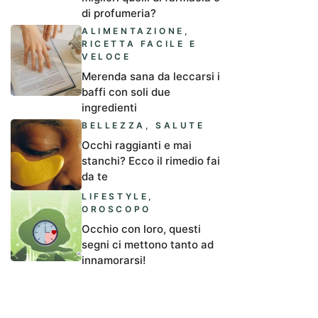
di profumeria?
ALIMENTAZIONE
,
RICETTA FACILE E
VELOCE
Merenda sana da leccarsi i
baffi con soli due
ingredienti
BELLEZZA
,
SALUTE
Occhi raggianti e mai
stanchi? Ecco il rimedio fai
da te
LIFESTYLE
,
OROSCOPO
Occhio con loro, questi
segni ci mettono tanto ad
innamorarsi!