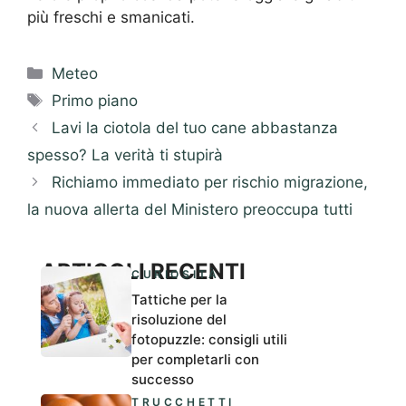
più freschi e smanicati.
Categorie
Meteo
Tag
Primo piano
Lavi la ciotola del tuo cane abbastanza
spesso? La verità ti stupirà
Richiamo immediato per rischio migrazione,
la nuova allerta del Ministero preoccupa tutti
ARTICOLI RECENTI
CURIOSITÀ
Tattiche per la
risoluzione del
fotopuzzle: consigli utili
per completarli con
successo
TRUCCHETTI