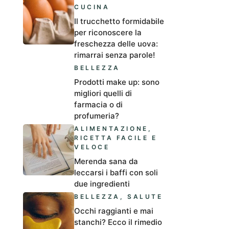
CUCINA
Il trucchetto formidabile
per riconoscere la
freschezza delle uova:
rimarrai senza parole!
BELLEZZA
Prodotti make up: sono
migliori quelli di
farmacia o di
profumeria?
ALIMENTAZIONE
,
RICETTA FACILE E
VELOCE
Merenda sana da
leccarsi i baffi con soli
due ingredienti
BELLEZZA
,
SALUTE
Occhi raggianti e mai
stanchi? Ecco il rimedio