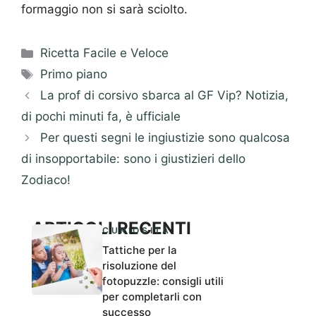
formaggio non si sarà sciolto.
Categorie
Ricetta Facile e Veloce
Tag
Primo piano
La prof di corsivo sbarca al GF Vip? Notizia,
di pochi minuti fa, è ufficiale
Per questi segni le ingiustizie sono qualcosa
di insopportabile: sono i giustizieri dello
Zodiaco!
ARTICOLI RECENTI
CURIOSITÀ
Tattiche per la
risoluzione del
fotopuzzle: consigli utili
per completarli con
successo