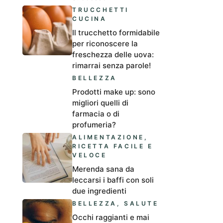
TRUCCHETTI
CUCINA
Il trucchetto formidabile
per riconoscere la
freschezza delle uova:
rimarrai senza parole!
BELLEZZA
Prodotti make up: sono
migliori quelli di
farmacia o di
profumeria?
ALIMENTAZIONE
,
RICETTA FACILE E
VELOCE
Merenda sana da
leccarsi i baffi con soli
due ingredienti
BELLEZZA
,
SALUTE
Occhi raggianti e mai