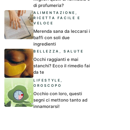
di profumeria?
ALIMENTAZIONE
,
RICETTA FACILE E
VELOCE
Merenda sana da leccarsi i
baffi con soli due
ingredienti
BELLEZZA
,
SALUTE
Occhi raggianti e mai
stanchi? Ecco il rimedio fai
da te
LIFESTYLE
,
OROSCOPO
Occhio con loro, questi
segni ci mettono tanto ad
innamorarsi!