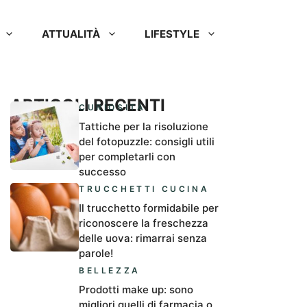
ATTUALITÀ
LIFESTYLE
ARTICOLI RECENTI
CURIOSITÀ
Tattiche per la risoluzione
del fotopuzzle: consigli utili
per completarli con
successo
TRUCCHETTI CUCINA
Il trucchetto formidabile per
riconoscere la freschezza
delle uova: rimarrai senza
parole!
BELLEZZA
Prodotti make up: sono
migliori quelli di farmacia o