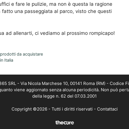
ffici e fare le pulizie, ma non è questa la ragione
 fatto una passeggiata al parco, visto che questi
inua ad allenarti, ci vediamo al prossimo rompicapo!
 prodotti da acquistare
n Italia
 365 SRL - Via Nicola Marchese 10, 00141 Roma (RM) - Codice Fi
n quanto viene aggiornato senza alcuna periodicità. Non può pert
della legge n. 62 del 07.03.2001
Copyright ©2026 - Tutti i diritti riservati -
Contattaci