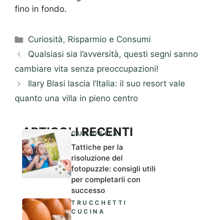
fino in fondo.
Categorie
Curiosità
,
Risparmio e Consumi
Qualsiasi sia l’avversità, questi segni sanno
cambiare vita senza preoccupazioni!
Ilary Blasi lascia l’Italia: il suo resort vale
quanto una villa in pieno centro
ARTICOLI RECENTI
CURIOSITÀ
Tattiche per la
risoluzione del
fotopuzzle: consigli utili
per completarli con
successo
TRUCCHETTI
CUCINA