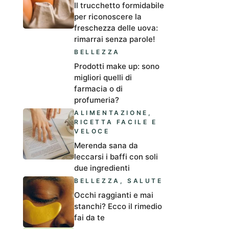
Il trucchetto formidabile
per riconoscere la
freschezza delle uova:
rimarrai senza parole!
BELLEZZA
Prodotti make up: sono
migliori quelli di
farmacia o di
profumeria?
ALIMENTAZIONE
,
RICETTA FACILE E
VELOCE
Merenda sana da
leccarsi i baffi con soli
due ingredienti
BELLEZZA
,
SALUTE
Occhi raggianti e mai
stanchi? Ecco il rimedio
fai da te