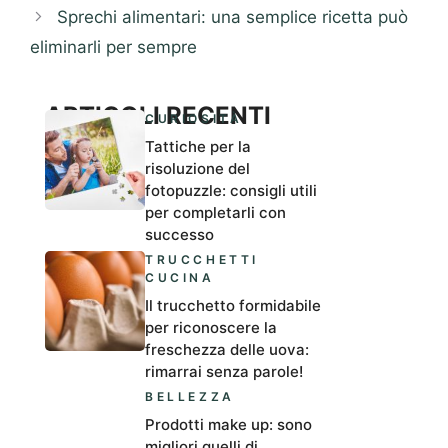
Sprechi alimentari: una semplice ricetta può
eliminarli per sempre
ARTICOLI RECENTI
CURIOSITÀ
Tattiche per la
risoluzione del
fotopuzzle: consigli utili
per completarli con
successo
TRUCCHETTI
CUCINA
Il trucchetto formidabile
per riconoscere la
freschezza delle uova:
rimarrai senza parole!
BELLEZZA
Prodotti make up: sono
migliori quelli di