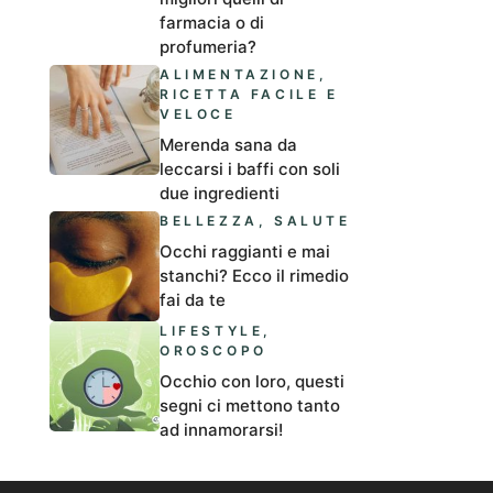
farmacia o di
profumeria?
ALIMENTAZIONE
,
RICETTA FACILE E
VELOCE
Merenda sana da
leccarsi i baffi con soli
due ingredienti
BELLEZZA
,
SALUTE
Occhi raggianti e mai
stanchi? Ecco il rimedio
fai da te
LIFESTYLE
,
OROSCOPO
Occhio con loro, questi
segni ci mettono tanto
ad innamorarsi!