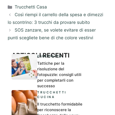
Categorie
Trucchetti Casa
Così riempi il carrello della spesa e dimezzi
lo scontrino: 3 trucchi da provare subito
SOS zanzare, se volete evitare di esser
punti scegliete bene di che colore vestirvi
ARTICOLI RECENTI
CURIOSITÀ
Tattiche per la
risoluzione del
fotopuzzle: consigli utili
per completarli con
successo
TRUCCHETTI
CUCINA
Il trucchetto formidabile
per riconoscere la