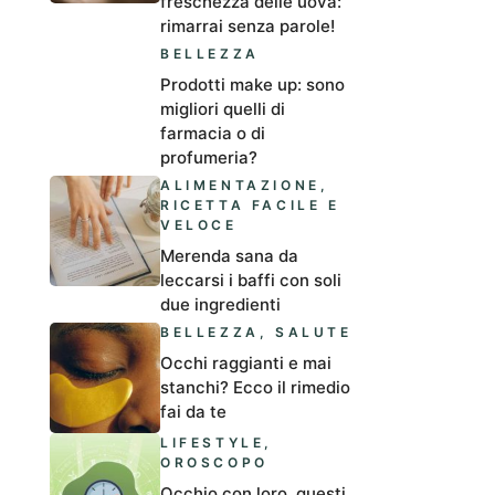
freschezza delle uova:
rimarrai senza parole!
BELLEZZA
Prodotti make up: sono
migliori quelli di
farmacia o di
profumeria?
ALIMENTAZIONE
,
RICETTA FACILE E
VELOCE
Merenda sana da
leccarsi i baffi con soli
due ingredienti
BELLEZZA
,
SALUTE
Occhi raggianti e mai
stanchi? Ecco il rimedio
fai da te
LIFESTYLE
,
OROSCOPO
Occhio con loro, questi