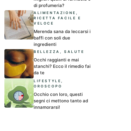
di profumeria?
ALIMENTAZIONE
,
RICETTA FACILE E
VELOCE
Merenda sana da leccarsi i
baffi con soli due
ingredienti
BELLEZZA
,
SALUTE
Occhi raggianti e mai
stanchi? Ecco il rimedio fai
da te
LIFESTYLE
,
OROSCOPO
Occhio con loro, questi
segni ci mettono tanto ad
innamorarsi!