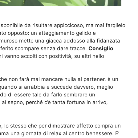
isponibile da risultare appiccicoso, ma mai farglielo
ento opposto: un atteggiamento gelido e
premuroso mette una giacca addosso alla fidanzata
 ferito scompare senza dare tracce.
Consiglio
vanno accolti con positività, su altri nello
che non farà mai mancare nulla al partener, è un
 quando si arrabbia e succede davvero, meglio
modo di essere tale da farlo sembrare un
rà al segno, perché c’è tanta fortuna in arrivo,
o, lo stesso che per dimostrare affetto compra un
ma una giornata di relax al centro benessere. E’