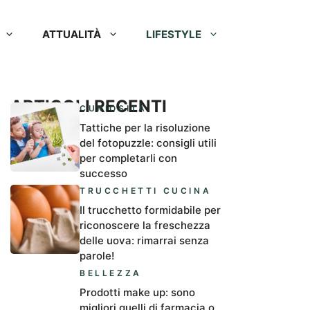
ATTUALITÀ
LIFESTYLE
ARTICOLI RECENTI
CURIOSITÀ
Tattiche per la risoluzione
del fotopuzzle: consigli utili
per completarli con
successo
TRUCCHETTI CUCINA
Il trucchetto formidabile per
riconoscere la freschezza
delle uova: rimarrai senza
parole!
BELLEZZA
Prodotti make up: sono
migliori quelli di farmacia o