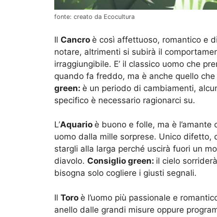
fonte: creato da Ecocultura
Il
Cancro
è così affettuoso, romantico e d
notare, altrimenti si subirà il comportam
irraggiungibile. E’ il classico uomo che 
quando fa freddo, ma è anche quello che
green:
è un periodo di cambiamenti, alcuni 
specifico è necessario ragionarci su.
L’
Aquario
è buono e folle, ma è l’amante 
uomo dalla mille sorprese. Unico difetto,
stargli alla larga perché uscirà fuori un 
diavolo.
Consiglio green:
il cielo sorride
bisogna solo cogliere i giusti segnali.
Il
Toro
è l’uomo più passionale e romantic
anello dalle grandi misure oppure program