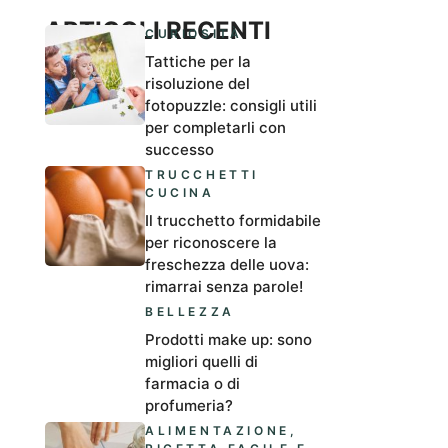
ARTICOLI RECENTI
CURIOSITÀ
Tattiche per la
risoluzione del
fotopuzzle: consigli utili
per completarli con
successo
TRUCCHETTI
CUCINA
Il trucchetto formidabile
per riconoscere la
freschezza delle uova:
rimarrai senza parole!
BELLEZZA
Prodotti make up: sono
migliori quelli di
farmacia o di
profumeria?
ALIMENTAZIONE
,