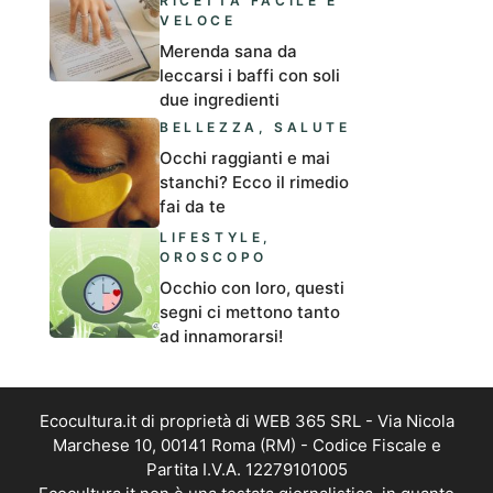
RICETTA FACILE E
VELOCE
Merenda sana da
leccarsi i baffi con soli
due ingredienti
BELLEZZA
,
SALUTE
Occhi raggianti e mai
stanchi? Ecco il rimedio
fai da te
LIFESTYLE
,
OROSCOPO
Occhio con loro, questi
segni ci mettono tanto
ad innamorarsi!
Ecocultura.it di proprietà di WEB 365 SRL - Via Nicola
Marchese 10, 00141 Roma (RM) - Codice Fiscale e
Partita I.V.A. 12279101005