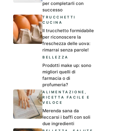
per completarli con
successo
TRUCCHETTI
CUCINA
Il trucchetto formidabile
per riconoscere la
freschezza delle uova:
rimarrai senza parole!
BELLEZZA
Prodotti make up: sono
migliori quelli di
farmacia o di
profumeria?
ALIMENTAZIONE
,
RICETTA FACILE E
VELOCE
Merenda sana da
leccarsi i baffi con soli
due ingredienti
BELLEZZA
,
SALUTE