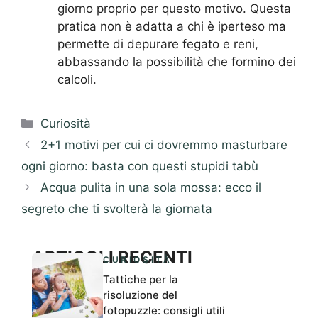
giorno proprio per questo motivo. Questa
pratica non è adatta a chi è iperteso ma
permette di depurare fegato e reni,
abbassando la possibilità che formino dei
calcoli.
Categorie
Curiosità
2+1 motivi per cui ci dovremmo masturbare
ogni giorno: basta con questi stupidi tabù
Acqua pulita in una sola mossa: ecco il
segreto che ti svolterà la giornata
ARTICOLI RECENTI
CURIOSITÀ
Tattiche per la
risoluzione del
fotopuzzle: consigli utili