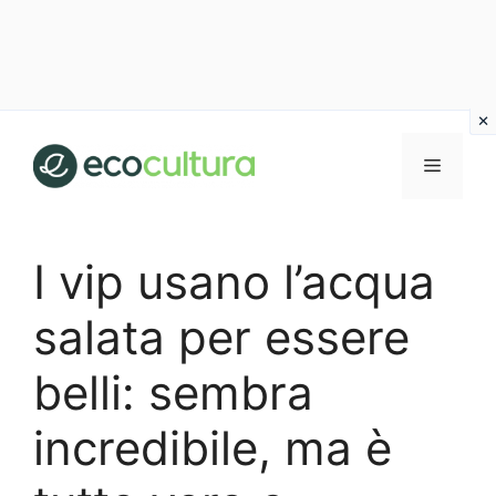
Vai
al
MENU
contenuto
I vip usano l’acqua
salata per essere
belli: sembra
incredibile, ma è