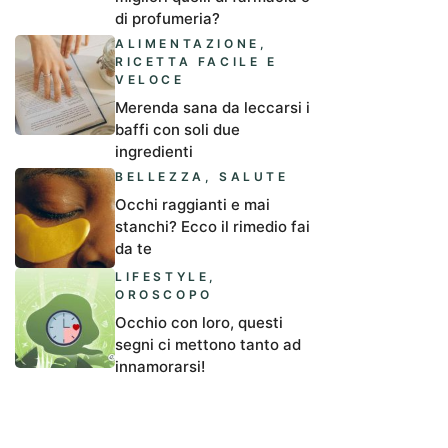
di profumeria?
ALIMENTAZIONE
,
RICETTA FACILE E
VELOCE
Merenda sana da leccarsi i
baffi con soli due
ingredienti
BELLEZZA
,
SALUTE
Occhi raggianti e mai
stanchi? Ecco il rimedio fai
da te
LIFESTYLE
,
OROSCOPO
Occhio con loro, questi
segni ci mettono tanto ad
innamorarsi!