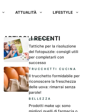
ATTUALITÀ
LIFESTYLE
ARTICOLI RECENTI
CURIOSITÀ
Tattiche per la risoluzione
del fotopuzzle: consigli utili
per completarli con
successo
TRUCCHETTI CUCINA
Il trucchetto formidabile per
riconoscere la freschezza
delle uova: rimarrai senza
parole!
BELLEZZA
Prodotti make up: sono
migliori quelli di farmacia o