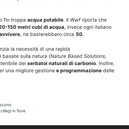
 fin troppa
acqua potabile
. Il
Wwf
riporta che
20-150 metri cubi di acqua
, invece ogni italiano
avvivere
, ne basterebbero circa
50
.
zia la necessità di una rapida
 basate sulla natura (
Nature Based Solutions,
stenibile dei
serbatoi naturali di carbonio
. Inoltre,
per una migliore gestione
e programmazione
delle
noscono
iliegi in fiore