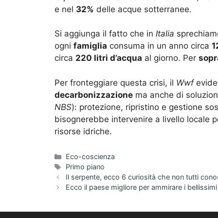
e nel
32%
delle acque sotterranee.
Si aggiunga il fatto che in
Italia
sprechiamo
ogni
famiglia
consuma in un anno circa
1
circa
220 litri d’acqua
al giorno. Per
sopr
Per fronteggiare questa crisi, il
Wwf
eviden
decarbonizzazione
ma anche di soluzioni
NBS
): protezione, ripristino e gestione so
bisognerebbe intervenire a livello locale 
risorse idriche.
Categorie
Eco-coscienza
Tag
Primo piano
Il serpente, ecco 6 curiosità che non tutti co
Ecco il paese migliore per ammirare i bellissimi c