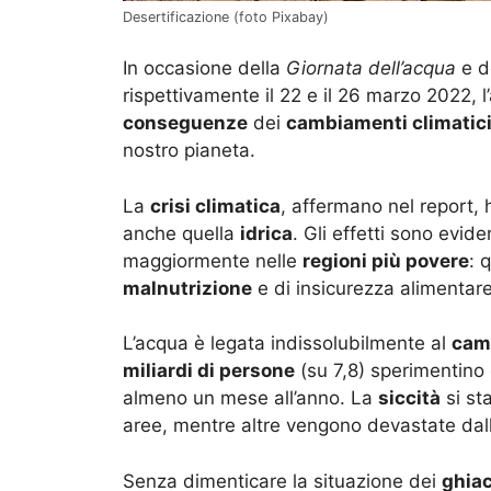
Desertificazione (foto Pixabay)
In occasione della
Giornata dell’acqua
e de
rispettivamente il 22 e il 26 marzo 2022, l
conseguenze
dei
cambiamenti climatic
nostro pianeta.
La
crisi climatica
, affermano nel report, 
anche quella
idrica
. Gli effetti sono evi
maggiormente nelle
regioni più povere
: 
malnutrizione
e di insicurezza alimentar
L’acqua è legata indissolubilmente al
cam
miliardi di persone
(su 7,8) sperimentino
almeno un mese all’anno. La
siccità
si st
aree, mentre altre vengono devastate da
Senza dimenticare la situazione dei
ghiac