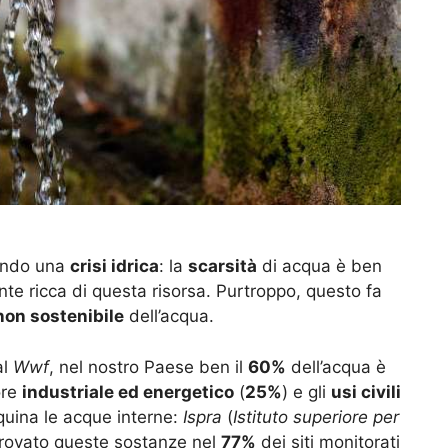
endo una
crisi idrica
: la
scarsità
di acqua è ben
nte ricca di questa risorsa. Purtroppo, questo fa
non sostenibile
dell’acqua.
al
Wwf
, nel nostro Paese ben il
60%
dell’acqua è
ore
industriale ed energetico
(
25%
) e gli
usi civili
quina le acque interne:
Ispra
(
Istituto superiore per
trovato queste sostanze nel
77%
dei siti monitorati