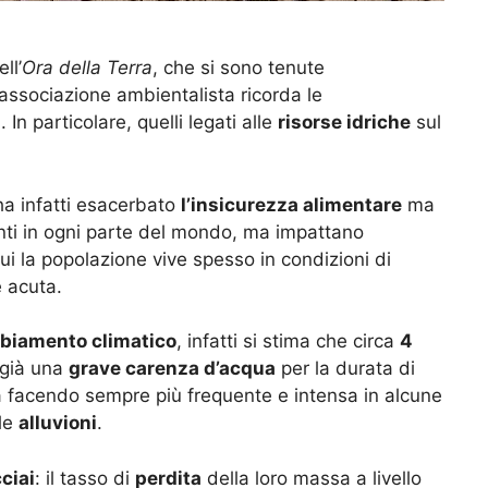
ll’
Ora della Terra
, che si sono tenute
’associazione ambientalista ricorda le
i
. In particolare, quelli legati alle
risorse idriche
sul
ha infatti esacerbato
l’insicurezza alimentare
ma
denti in ogni parte del mondo, ma impattano
qui la popolazione vive spesso in condizioni di
e acuta.
biamento climatico
, infatti si stima che circa
4
 già una
grave carenza d’acqua
per la durata di
a facendo sempre più frequente e intensa in alcune
lle
alluvioni
.
ciai
: il tasso di
perdita
della loro massa a livello